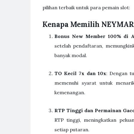
pilihan terbaik untuk para pemain slot:
Kenapa Memilih NEYMAR8
Bonus New Member 100% di 
setelah pendaftaran, memungkin
banyak modal.
TO Kecil 7x dan 10x
: Dengan tu
memenuhi syarat untuk menarik
kemenangan.
RTP Tinggi dan Permainan Gac
RTP tinggi, meningkatkan pelu
setiap putaran.