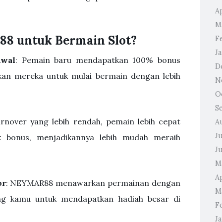
Ap
M
8 untuk Bermain Slot?
F
J
Awal
: Pemain baru mendapatkan 100% bonus
D
kan mereka untuk mulai bermain dengan lebih
N
O
S
rnover yang lebih rendah, pemain lebih cepat
A
J
 bonus, menjadikannya lebih mudah meraih
J
M
A
or
: NEYMAR88 menawarkan permainan dengan
M
ang kamu untuk mendapatkan hadiah besar di
F
J