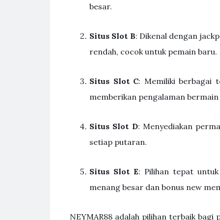
besar.
Situs Slot B
: Dikenal dengan jack
rendah, cocok untuk pemain baru.
Situs Slot C
: Memiliki berbaga
memberikan pengalaman bermain 
Situs Slot D
: Menyediakan perma
setiap putaran.
Situs Slot E
: Pilihan tepat unt
menang besar dan bonus new memb
NEYMAR88 adalah pilihan terbaik bagi 