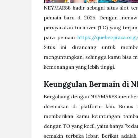
NEYMAR88 hadir sebagai situs slot t
pemain baru di 2025. Dengan mena
persyaratan turnover (TO) yang terja
para pemain
https://quebecpizza.org
Situs ini dirancang untuk memb
menguntungkan, sehingga kamu bisa mu
kemenangan yang lebih tinggi.
Keunggulan Bermain di
Bergabung dengan NEYMAR88 memberika
ditemukan di platform lain. Bonu
memberikan kamu keuntungan tambah
dengan TO yang kecil, yaitu hanya 7x 
semakin terbuka lebar. Berikut adal