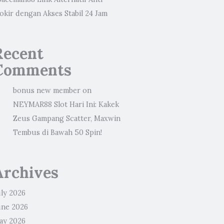
okir dengan Akses Stabil 24 Jam
Recent
Comments
bonus new member
on
NEYMAR88 Slot Hari Ini: Kakek
Zeus Gampang Scatter, Maxwin
Tembus di Bawah 50 Spin!
Archives
uly 2026
une 2026
ay 2026