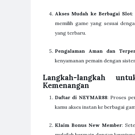
Akses Mudah ke Berbagai Slot
:
memilih game yang sesuai denga
yang terbaru.
Pengalaman Aman dan Terper
kenyamanan pemain dengan sistem
Langkah-langkah unt
Kemenangan
Daftar di NEYMAR88
: Proses p
kamu akses instan ke berbagai gam
Klaim Bonus New Member
: Set
mulailah bermain dengan keuntun