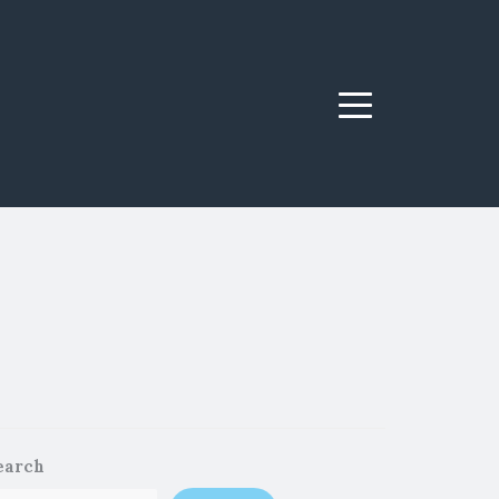
Menu
earch