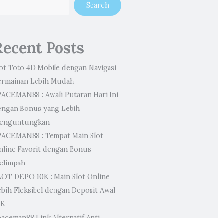
Search
Recent Posts
lot Toto 4D Mobile dengan Navigasi
ermainan Lebih Mudah
PACEMAN88 : Awali Putaran Hari Ini
engan Bonus yang Lebih
enguntungkan
PACEMAN88 : Tempat Main Slot
nline Favorit dengan Bonus
elimpah
LOT DEPO 10K : Main Slot Online
ebih Fleksibel dengan Deposit Awal
0K
paceman88 Link Alternatif Anti