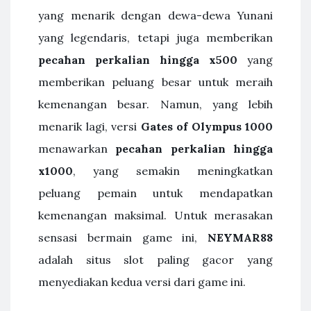
yang menarik dengan dewa-dewa Yunani
yang legendaris, tetapi juga memberikan
pecahan perkalian hingga x500
yang
memberikan peluang besar untuk meraih
kemenangan besar. Namun, yang lebih
menarik lagi, versi
Gates of Olympus 1000
menawarkan
pecahan perkalian hingga
x1000
, yang semakin meningkatkan
peluang pemain untuk mendapatkan
kemenangan maksimal. Untuk merasakan
sensasi bermain game ini,
NEYMAR88
adalah situs slot paling gacor yang
menyediakan kedua versi dari game ini.