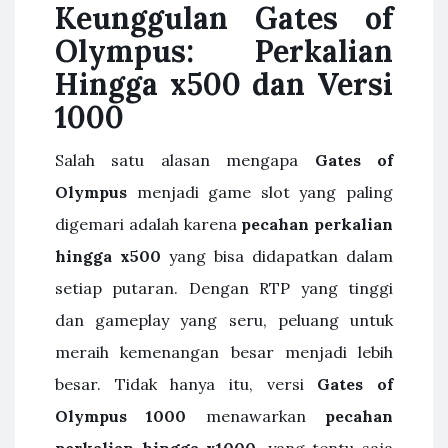
Keunggulan Gates of
Olympus: Perkalian
Hingga x500 dan Versi
1000
Salah satu alasan mengapa
Gates of
Olympus
menjadi game slot yang paling
digemari adalah karena
pecahan perkalian
hingga x500
yang bisa didapatkan dalam
setiap putaran. Dengan RTP yang tinggi
dan gameplay yang seru, peluang untuk
meraih kemenangan besar menjadi lebih
besar. Tidak hanya itu, versi
Gates of
Olympus 1000
menawarkan
pecahan
perkalian hingga x1000
, yang tentu saja