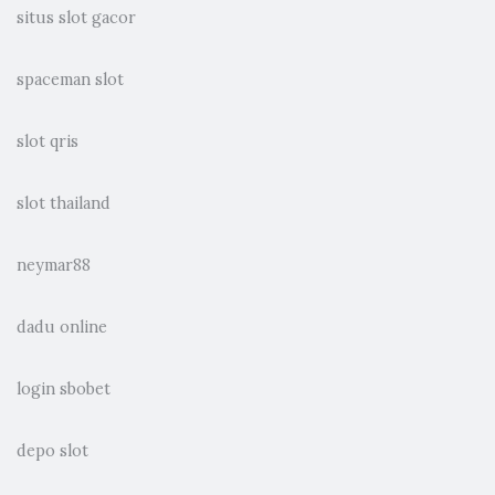
situs slot gacor
spaceman slot
slot qris
slot thailand
neymar88
dadu online
login sbobet
depo slot