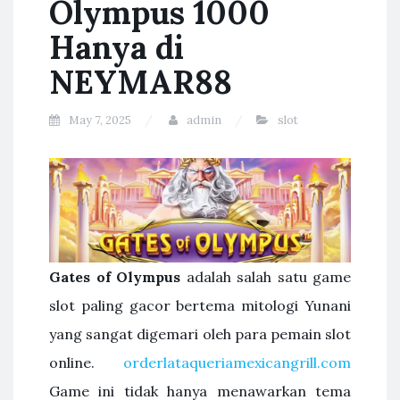
Olympus 1000
Hanya di
NEYMAR88
May 7, 2025
admin
slot
Gates of Olympus
adalah salah satu game
slot paling gacor bertema mitologi Yunani
yang sangat digemari oleh para pemain slot
online.
orderlataqueriamexicangrill.com
Game ini tidak hanya menawarkan tema