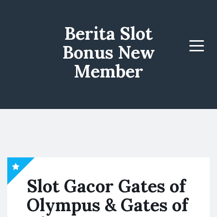
Berita Slot
Bonus New
Menu
Member
Slot Gacor Gates of
Olympus & Gates of