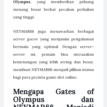
Olympus
, yang memberikan peluang
menang besar berkat pecahan perkalian
yang tinggi.
NEYMAR88 juga menawarkan berbagai
server gacor yang menjamin pengalaman
bermain yang optimal. Dengan server-
server ini, pemain bisa merasakan
kemenangan yang lebih sering dan besar,
membuat NEYMAR88 menjadi pilihan utama
bagi para pecinta game slot online.
Mengapa Gates of
Olympus dan