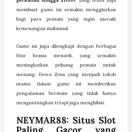
membuat game ini semakin menggiurkan
bagi para pemain yang ingin meraih
kemenangan maksimal.
Game ini juga dilengkapi dengan berbagai
fitur bonus menarik, yang semakin
meningkatkan peluang pemain untuk
menang. Dewa Zeus yang menjadi tokoh
utama dalam game ini memberikan
pengalaman bermain yang tidak hanya
menguntungkan tetapi juga menghibur.
NEYMAR88: Situs Slot
Paling Gacor yang