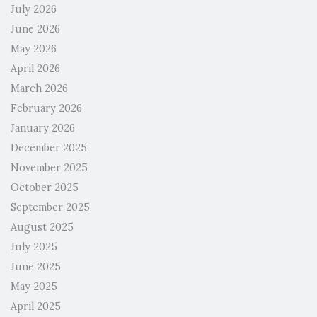
July 2026
June 2026
May 2026
April 2026
March 2026
February 2026
January 2026
December 2025
November 2025
October 2025
September 2025
August 2025
July 2025
June 2025
May 2025
April 2025