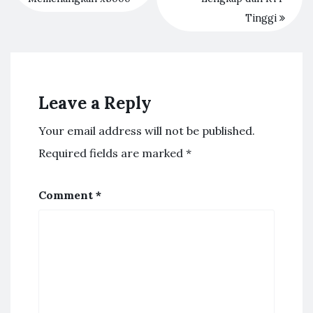
Tinggi
Leave a Reply
Your email address will not be published.
Required fields are marked
*
Comment
*