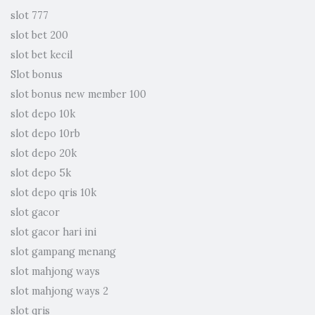
slot 777
slot bet 200
slot bet kecil
Slot bonus
slot bonus new member 100
slot depo 10k
slot depo 10rb
slot depo 20k
slot depo 5k
slot depo qris 10k
slot gacor
slot gacor hari ini
slot gampang menang
slot mahjong ways
slot mahjong ways 2
slot qris