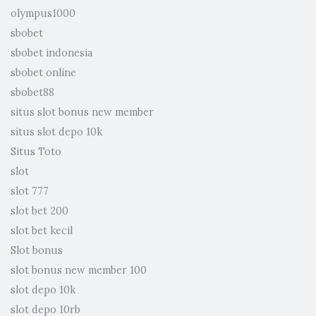
olympus1000
sbobet
sbobet indonesia
sbobet online
sbobet88
situs slot bonus new member
situs slot depo 10k
Situs Toto
slot
slot 777
slot bet 200
slot bet kecil
Slot bonus
slot bonus new member 100
slot depo 10k
slot depo 10rb