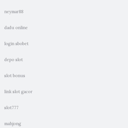
neymar88
dadu online
login sbobet
depo slot
slot bonus
link slot gacor
slot777
mahjong