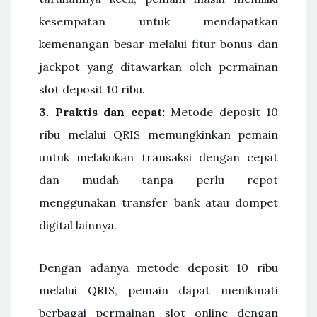
kesempatan untuk mendapatkan
kemenangan besar melalui fitur bonus dan
jackpot yang ditawarkan oleh permainan
slot deposit 10 ribu.
3. Praktis dan cepat:
Metode deposit 10
ribu melalui QRIS memungkinkan pemain
untuk melakukan transaksi dengan cepat
dan mudah tanpa perlu repot
menggunakan transfer bank atau dompet
digital lainnya.
Dengan adanya metode deposit 10 ribu
melalui QRIS, pemain dapat menikmati
berbagai permainan slot online dengan