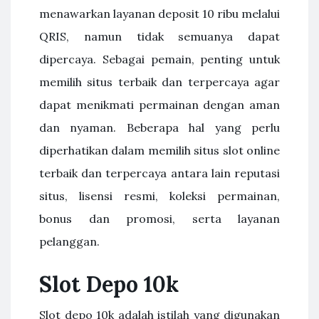
menawarkan layanan deposit 10 ribu melalui
QRIS, namun tidak semuanya dapat
dipercaya. Sebagai pemain, penting untuk
memilih situs terbaik dan terpercaya agar
dapat menikmati permainan dengan aman
dan nyaman. Beberapa hal yang perlu
diperhatikan dalam memilih situs slot online
terbaik dan terpercaya antara lain reputasi
situs, lisensi resmi, koleksi permainan,
bonus dan promosi, serta layanan
pelanggan.
Slot Depo 10k
Slot depo 10k adalah istilah yang digunakan