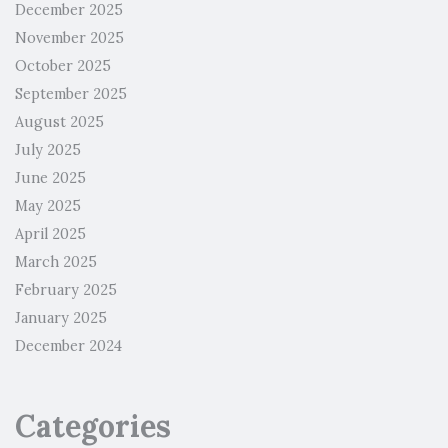
December 2025
November 2025
October 2025
September 2025
August 2025
July 2025
June 2025
May 2025
April 2025
March 2025
February 2025
January 2025
December 2024
Categories