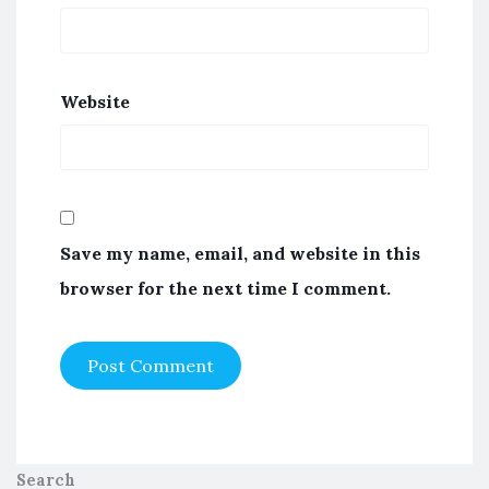
Website
Save my name, email, and website in this
browser for the next time I comment.
Search