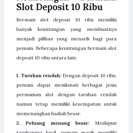
Slot Deposit 10 Ribu
Bermain slot deposit 10 ribu memiliki
banyak keuntungan yang membuatnya
menjadi pilihan yang menarik bagi para
pemain. Beberapa keuntungan bermain slot
deposit 10 ribu antara lain:
1. Taruhan rendah:
Dengan deposit 10 ribu,
pemain dapat menikmati berbagai jenis
permainan slot dengan taruhan rendah
namun tetap memiliki kesempatan untuk
memenangkan hadiah besar.
2. Peluang menang besar:
Meskipun
taruhannya kecil, pemain masih memiliki