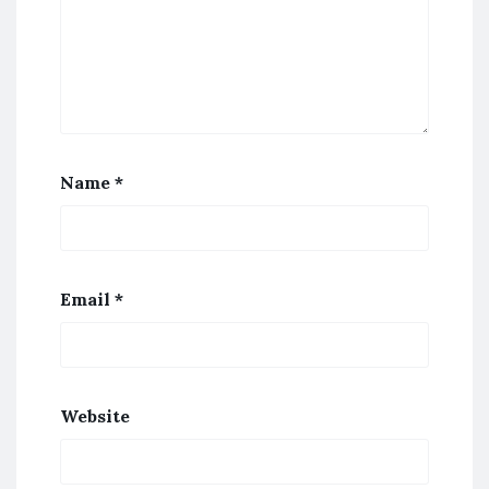
Name
*
Email
*
Website