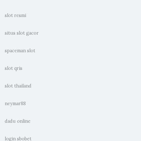
slot resmi
situs slot gacor
spaceman slot
slot qris
slot thailand
neymar88
dadu online
login sbobet