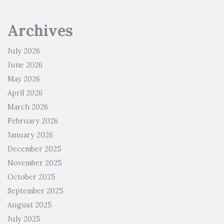
Archives
July 2026
June 2026
May 2026
April 2026
March 2026
February 2026
January 2026
December 2025
November 2025
October 2025
September 2025
August 2025
July 2025