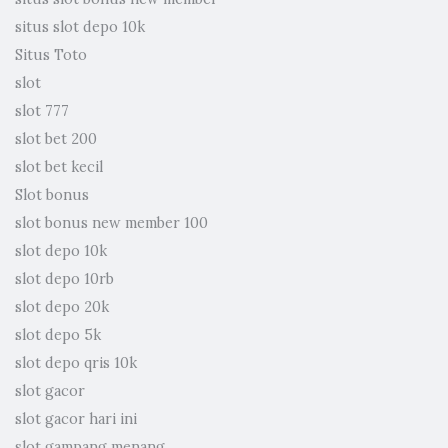
situs slot depo 10k
Situs Toto
slot
slot 777
slot bet 200
slot bet kecil
Slot bonus
slot bonus new member 100
slot depo 10k
slot depo 10rb
slot depo 20k
slot depo 5k
slot depo qris 10k
slot gacor
slot gacor hari ini
slot gampang menang