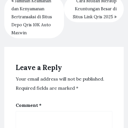
Jaminan Keamanan
Cara Mudah Meraup
dan Kenyamanan
Keuntungan Besar di
Bertransaksi di Situs
Situs Link Qris 2025
Depo Qris 10K Auto
Maxwin
Leave a Reply
Your email address will not be published.
Required fields are marked
*
Comment
*