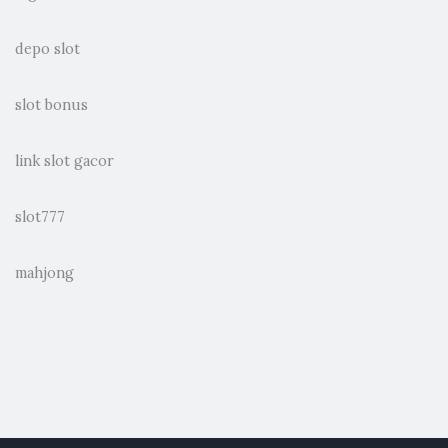
depo slot
slot bonus
link slot gacor
slot777
mahjong