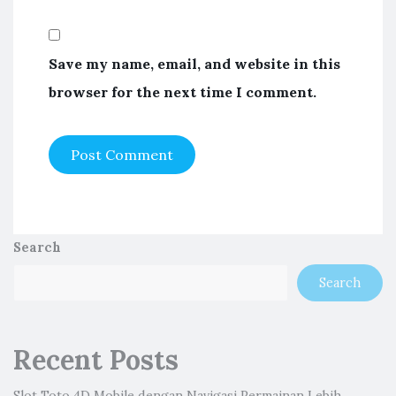
Save my name, email, and website in this
browser for the next time I comment.
Search
Search
Recent Posts
Slot Toto 4D Mobile dengan Navigasi Permainan Lebih