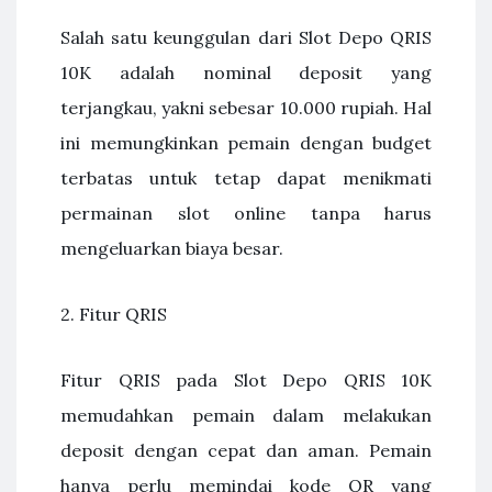
Salah satu keunggulan dari Slot Depo QRIS
10K adalah nominal deposit yang
terjangkau, yakni sebesar 10.000 rupiah. Hal
ini memungkinkan pemain dengan budget
terbatas untuk tetap dapat menikmati
permainan slot online tanpa harus
mengeluarkan biaya besar.
2. Fitur QRIS
Fitur QRIS pada Slot Depo QRIS 10K
memudahkan pemain dalam melakukan
deposit dengan cepat dan aman. Pemain
hanya perlu memindai kode QR yang