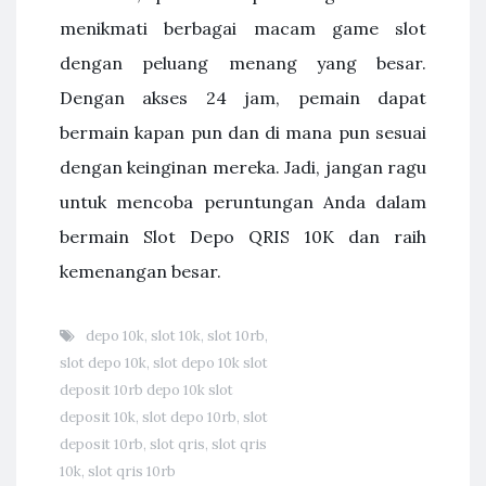
menikmati berbagai macam game slot
dengan peluang menang yang besar.
Dengan akses 24 jam, pemain dapat
bermain kapan pun dan di mana pun sesuai
dengan keinginan mereka. Jadi, jangan ragu
untuk mencoba peruntungan Anda dalam
bermain Slot Depo QRIS 10K dan raih
kemenangan besar.
depo 10k
,
slot 10k
,
slot 10rb
,
slot depo 10k
,
slot depo 10k slot
deposit 10rb depo 10k slot
deposit 10k
,
slot depo 10rb
,
slot
deposit 10rb
,
slot qris
,
slot qris
10k
,
slot qris 10rb