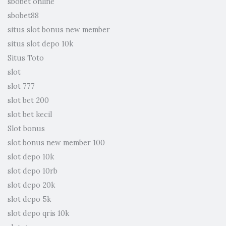
sbobet online
sbobet88
situs slot bonus new member
situs slot depo 10k
Situs Toto
slot
slot 777
slot bet 200
slot bet kecil
Slot bonus
slot bonus new member 100
slot depo 10k
slot depo 10rb
slot depo 20k
slot depo 5k
slot depo qris 10k