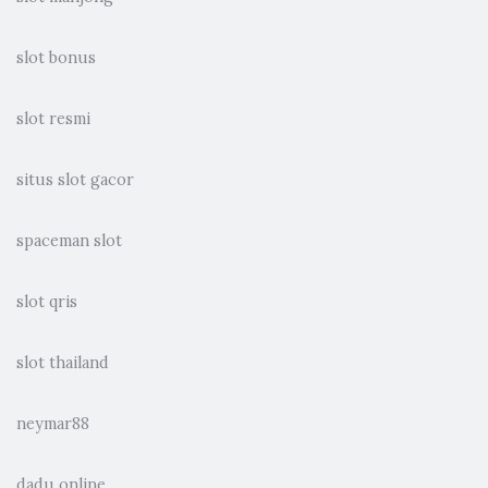
slot bonus
slot resmi
situs slot gacor
spaceman slot
slot qris
slot thailand
neymar88
dadu online