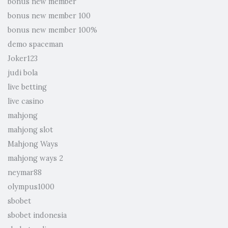
bonus new member
bonus new member 100
bonus new member 100%
demo spaceman
Joker123
judi bola
live betting
live casino
mahjong
mahjong slot
Mahjong Ways
mahjong ways 2
neymar88
olympus1000
sbobet
sbobet indonesia