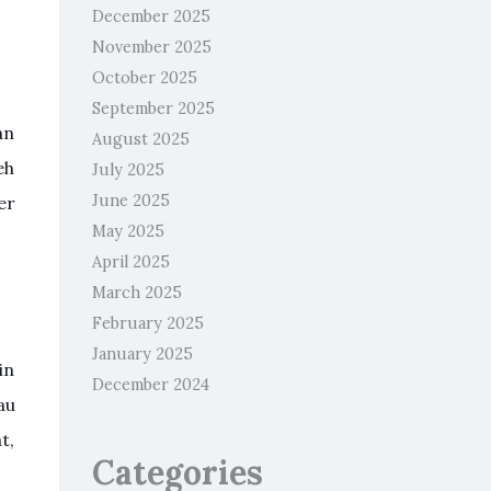
December 2025
November 2025
October 2025
September 2025
an
August 2025
eh
July 2025
June 2025
er
May 2025
April 2025
March 2025
February 2025
January 2025
in
December 2024
au
t,
Categories