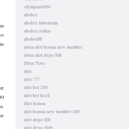
olympus1000
sbobet
sbobet indonesia
an
sbobet online
ve
sbobet88
in
situs slot bonus new member
situs slot depo 10k
Situs Toto
slot
slot 777
at
slot bet 200
slot bet kecil
00
Slot bonus
a.
slot bonus new member 100
ar
slot depo 10k
slot depo 10rb