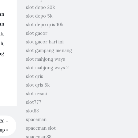
slot depo 20k
an
slot depo 5k
an
slot depo qris 10k
k,
slot gacor
slot gacor hari ini
i,
slot gampang menang
ng
slot mahjong ways
slot mahjong ways 2
slot qris
slot qris 5k
slot resmi
slot777
slot88
spaceman
26 –
spaceman slot
kap
spaceman88