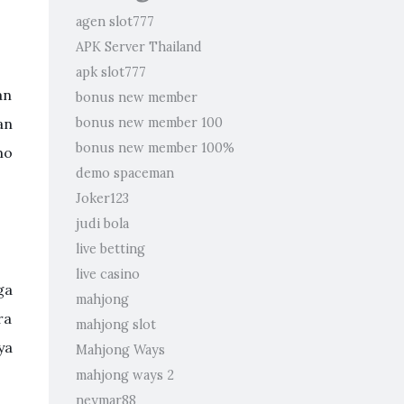
agen slot777
APK Server Thailand
apk slot777
an
bonus new member
an
bonus new member 100
bonus new member 100%
mo
demo spaceman
Joker123
judi bola
live betting
live casino
ga
mahjong
ra
mahjong slot
ya
Mahjong Ways
mahjong ways 2
neymar88