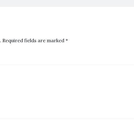
.
Required fields are marked
*