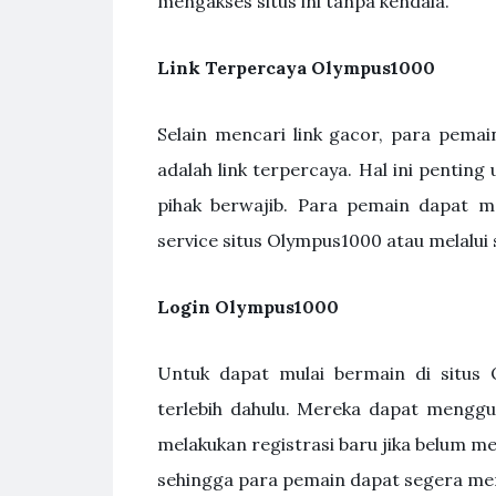
mengakses situs ini tanpa kendala.
Link Terpercaya Olympus1000
Selain mencari link gacor, para pema
adalah link terpercaya. Hal ini pentin
pihak berwajib. Para pemain dapat 
service situs Olympus1000 atau melalui 
Login Olympus1000
Untuk dapat mulai bermain di situs 
terlebih dahulu. Mereka dapat mengg
melakukan registrasi baru jika belum mem
sehingga para pemain dapat segera me