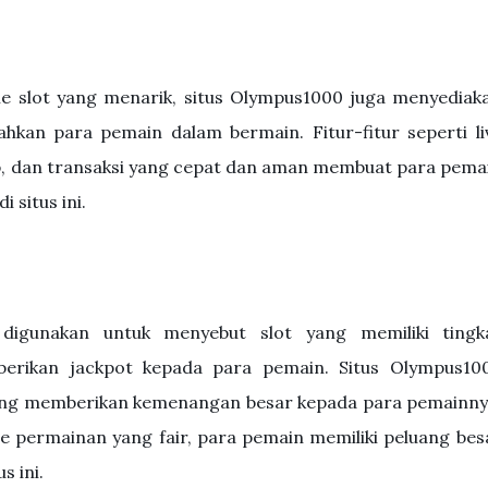
e slot yang menarik, situs Olympus1000 juga menyediak
kan para pemain dalam bermain. Fitur-fitur seperti li
, dan transaksi yang cepat dan aman membuat para pema
 situs ini.
 digunakan untuk menyebut slot yang memiliki tingk
erikan jackpot kepada para pemain. Situs Olympus10
ring memberikan kemenangan besar kepada para pemainny
 permainan yang fair, para pemain memiliki peluang bes
s ini.