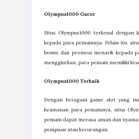
Olympus1000 Gacor
Situs Olympus1000 terkenal dengan
kepada para pemainnya. Selain itu, si
bonus dan promosi menarik kepada p
menggiurkan, para pemain memiliki kes
Olympus1000 Terbaik
Dengan beragam game slot yang men
keamanan para pemainnya, situs Olymp
pemain dapat merasa aman dan nyaman s
penipuan atau kecurangan.