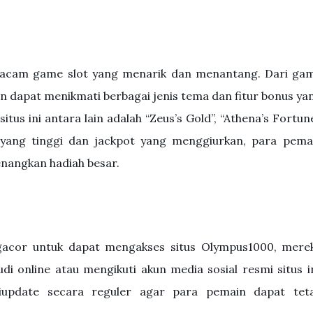
acam game slot yang menarik dan menantang. Dari ga
n dapat menikmati berbagai jenis tema dan fitur bonus ya
tus ini antara lain adalah “Zeus’s Gold”, “Athena’s Fortune
 yang tinggi dan jackpot yang menggiurkan, para pema
nangkan hadiah besar.
gacor untuk dapat mengakses situs Olympus1000, mere
i online atau mengikuti akun media sosial resmi situs in
iupdate secara reguler agar para pemain dapat tet