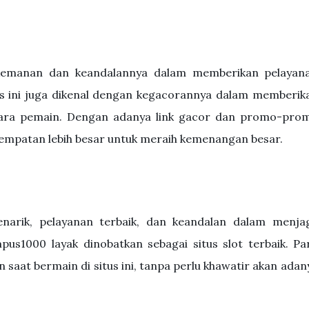
 kemanan dan keandalannya dalam memberikan pelayan
tus ini juga dikenal dengan kegacorannya dalam memberik
ara pemain. Dengan adanya link gacor dan promo-pro
empatan lebih besar untuk meraih kemenangan besar.
arik, pelayanan terbaik, dan keandalan dalam menja
us1000 layak dinobatkan sebagai situs slot terbaik. Pa
aat bermain di situs ini, tanpa perlu khawatir akan adan