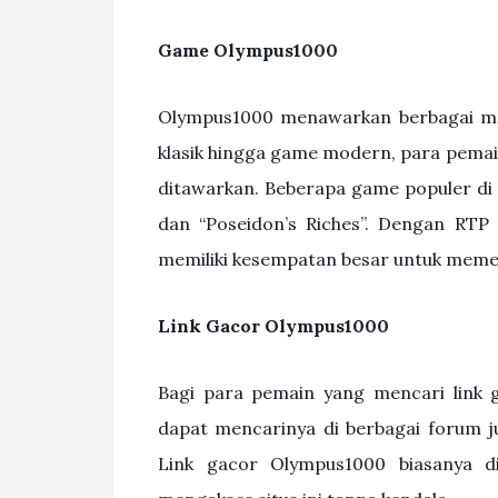
Game Olympus1000
Olympus1000 menawarkan berbagai m
klasik hingga game modern, para pemai
ditawarkan. Beberapa game populer di si
dan “Poseidon’s Riches”. Dengan RTP
memiliki kesempatan besar untuk meme
Link Gacor Olympus1000
Bagi para pemain yang mencari link 
dapat mencarinya di berbagai forum jud
Link gacor Olympus1000 biasanya d