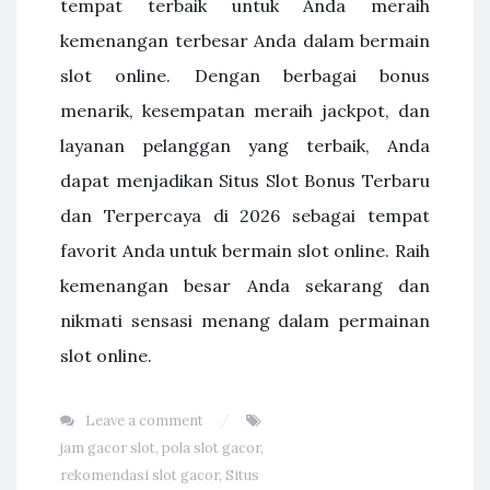
tempat terbaik untuk Anda meraih
kemenangan terbesar Anda dalam bermain
slot online. Dengan berbagai bonus
menarik, kesempatan meraih jackpot, dan
layanan pelanggan yang terbaik, Anda
dapat menjadikan Situs Slot Bonus Terbaru
dan Terpercaya di 2026 sebagai tempat
favorit Anda untuk bermain slot online. Raih
kemenangan besar Anda sekarang dan
nikmati sensasi menang dalam permainan
slot online.
Leave a comment
jam gacor slot
,
pola slot gacor
,
rekomendasi slot gacor
,
Situs