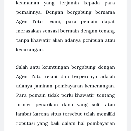
keamanan yang terjamin kepada para
pemainnya. Dengan bergabung bersama
Agen Toto resmi, para pemain dapat
merasakan sensasi bermain dengan tenang
tanpa khawatir akan adanya penipuan atau
kecurangan.
Salah satu keuntungan bergabung dengan
Agen Toto resmi dan terpercaya adalah
adanya jaminan pembayaran kemenangan.
Para pemain tidak perlu khawatir tentang
proses penarikan dana yang sulit atau
lambat karena situs tersebut telah memiliki
reputasi yang baik dalam hal pembayaran