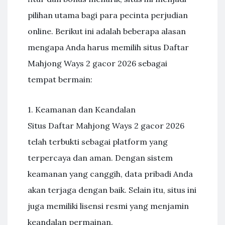
pilihan utama bagi para pecinta perjudian
online. Berikut ini adalah beberapa alasan
mengapa Anda harus memilih situs Daftar
Mahjong Ways 2 gacor 2026 sebagai
tempat bermain:
1. Keamanan dan Keandalan
Situs Daftar Mahjong Ways 2 gacor 2026
telah terbukti sebagai platform yang
terpercaya dan aman. Dengan sistem
keamanan yang canggih, data pribadi Anda
akan terjaga dengan baik. Selain itu, situs ini
juga memiliki lisensi resmi yang menjamin
keandalan permainan.