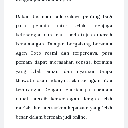
Dalam bermain judi online, penting bagi
para pemain untuk selalu menjaga
ketenangan dan fokus pada tujuan meraih
kemenangan. Dengan bergabung bersama
Agen Toto resmi dan terpercaya, para
pemain dapat merasakan sensasi bermain
yang lebih aman dan nyaman tanpa
khawatir akan adanya risiko kerugian atau
kecurangan. Dengan demikian, para pemain
dapat meraih kemenangan dengan lebih
mudah dan merasakan kepuasan yang lebih
besar dalam bermain judi online.