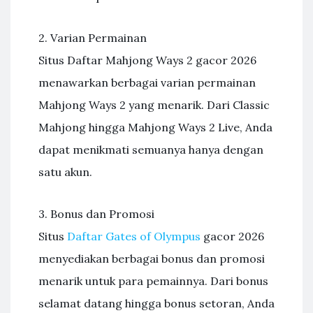
2. Varian Permainan
Situs Daftar Mahjong Ways 2 gacor 2026
menawarkan berbagai varian permainan
Mahjong Ways 2 yang menarik. Dari Classic
Mahjong hingga Mahjong Ways 2 Live, Anda
dapat menikmati semuanya hanya dengan
satu akun.
3. Bonus dan Promosi
Situs
Daftar Gates of Olympus
gacor 2026
menyediakan berbagai bonus dan promosi
menarik untuk para pemainnya. Dari bonus
selamat datang hingga bonus setoran, Anda