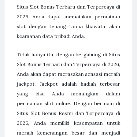
Situs Slot Bonus Terbaru dan Terpercaya di
2026. Anda dapat memainkan permainan
slot dengan tenang tanpa khawatir akan
keamanan data pribadi Anda.
Tidak hanya itu, dengan bergabung di Situs
Slot Bonus Terbaru dan Terpercaya di 2026,
Anda akan dapat merasakan sensasi meraih
jackpot. Jackpot adalah hadiah terbesar
yang bisa Anda menangkan dalam
permainan slot online. Dengan bermain di
Situs Slot Bonus Resmi dan Terpercaya di
2026, Anda memiliki kesempatan untuk
meraih kemenangan besar dan menjadi