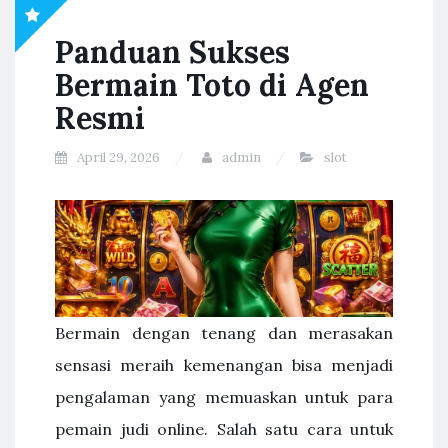
Panduan Sukses
Bermain Toto di Agen
Resmi
April 29, 2026
admin
slot
Bermain dengan tenang dan merasakan
sensasi meraih kemenangan bisa menjadi
pengalaman yang memuaskan untuk para
pemain judi online. Salah satu cara untuk