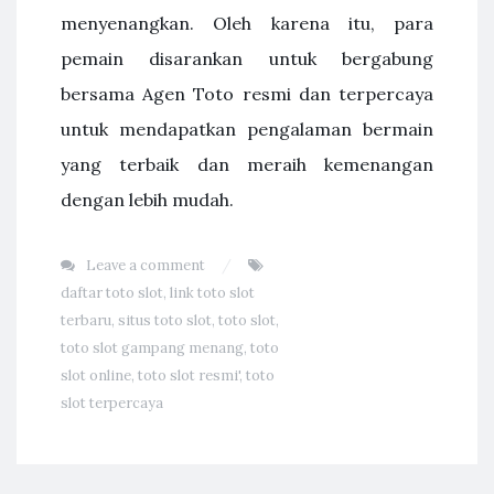
menyenangkan. Oleh karena itu, para
pemain disarankan untuk bergabung
bersama Agen Toto resmi dan terpercaya
untuk mendapatkan pengalaman bermain
yang terbaik dan meraih kemenangan
dengan lebih mudah.
Leave a comment
daftar toto slot
,
link toto slot
terbaru
,
situs toto slot
,
toto slot
,
toto slot gampang menang
,
toto
slot online
,
toto slot resmi'
,
toto
slot terpercaya