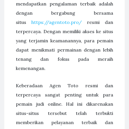
mendapatkan pengalaman terbaik adalah
dengan bergabung bersama
situs
https://agentoto.pro/
resmi dan
terpercaya. Dengan memiliki akses ke situs
yang terjamin keamanannya, para pemain
dapat menikmati permainan dengan lebih
tenang dan fokus pada meraih
kemenangan.
Keberadaan Agen Toto resmi dan
terpercaya sangat penting untuk para
pemain judi online. Hal ini dikarenakan
situs-situs tersebut telah terbukti
memberikan pelayanan terbaik dan