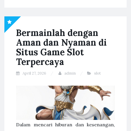
Bermainlah dengan
Aman dan Nyaman di
Situs Game Slot
Terpercaya
April 27, 2026
admin
slot
Dalam mencari hiburan dan kesenangan,