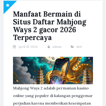
Manfaat Bermain di
Situs Daftar Mahjong
Ways 2 gacor 2026
Terpercaya
April 28, 2026
admin
slot
Mahjong Ways 2 adalah permainan kasino
online yang populer di kalangan penggemar
perjudian karena memberikan kesempatan