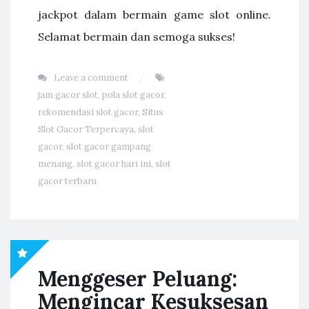
jackpot dalam bermain game slot online.
Selamat bermain dan semoga sukses!
Leave a comment
jam gacor slot
,
pola slot gacor
,
rekomendasi slot gacor
,
Situs
Slot Gacor Terpercaya
,
slot
gacor
,
slot gacor gampang
menang
,
slot gacor hari ini
,
slot
gacor terbaru
Menggeser Peluang:
Mengincar Kesuksesan