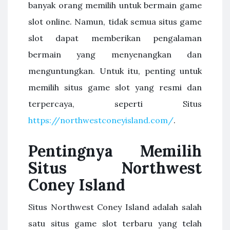
banyak orang memilih untuk bermain game
slot online. Namun, tidak semua situs game
slot dapat memberikan pengalaman
bermain yang menyenangkan dan
menguntungkan. Untuk itu, penting untuk
memilih situs game slot yang resmi dan
terpercaya, seperti Situs
https://northwestconeyisland.com/
.
Pentingnya Memilih
Situs Northwest
Coney Island
Situs Northwest Coney Island adalah salah
satu situs game slot terbaru yang telah