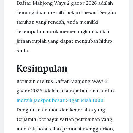
Daftar Mahjong Ways 2 gacor 2026 adalah
kemungkinan meraih jackpot besar. Dengan
taruhan yang rendah, Anda memiliki
kesempatan untuk memenangkan hadiah
jutaan rupiah yang dapat mengubah hidup
Anda.
Kesimpulan
Bermain di situs Daftar Mahjong Ways 2
gacor 2026 adalah kesempatan emas untuk
meraih jackpot besar Sugar Rush 1000
.
Dengan keamanan dan keandalan yang
terjamin, berbagai varian permainan yang
menarik, bonus dan promosi menggiurkan,