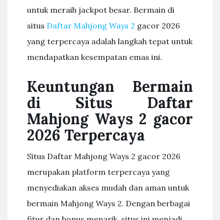
untuk meraih jackpot besar. Bermain di
situs
Daftar Mahjong Ways 2
gacor 2026
yang terpercaya adalah langkah tepat untuk
mendapatkan kesempatan emas ini.
Keuntungan Bermain
di Situs Daftar
Mahjong Ways 2 gacor
2026 Terpercaya
Situs Daftar Mahjong Ways 2 gacor 2026
merupakan platform terpercaya yang
menyediakan akses mudah dan aman untuk
bermain Mahjong Ways 2. Dengan berbagai
fitur dan bonus menarik, situs ini menjadi