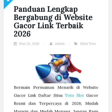
Panduan Lengkap
Bergabung di Website
Gacor Link Terbaik
2026
May 20, 2026
admin
Situs Toto
Bermain Permainan Menarik di Website
Gacor Link Daftar Situs
Toto Slot
Gacor
Resmi dan Terpercaya di 2026, Mudah
Maxwin dan Mudah Menang. Jangan Ragu