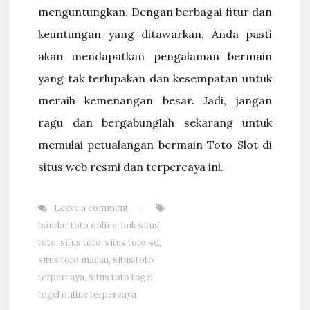
menguntungkan. Dengan berbagai fitur dan
keuntungan yang ditawarkan, Anda pasti
akan mendapatkan pengalaman bermain
yang tak terlupakan dan kesempatan untuk
meraih kemenangan besar. Jadi, jangan
ragu dan bergabunglah sekarang untuk
memulai petualangan bermain Toto Slot di
situs web resmi dan terpercaya ini.
Leave a comment
bandar toto online
,
link situs
toto
,
situs toto
,
situs toto 4d
,
situs toto macau
,
situs toto
terpercaya
,
situs toto togel
,
togel online terpercaya