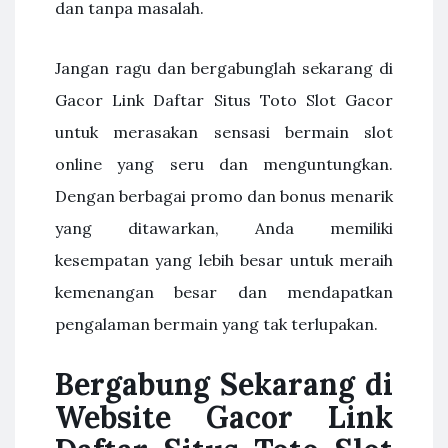
dan tanpa masalah.
Jangan ragu dan bergabunglah sekarang di
Gacor Link Daftar Situs Toto Slot Gacor
untuk merasakan sensasi bermain slot
online yang seru dan menguntungkan.
Dengan berbagai promo dan bonus menarik
yang ditawarkan, Anda memiliki
kesempatan yang lebih besar untuk meraih
kemenangan besar dan mendapatkan
pengalaman bermain yang tak terlupakan.
Bergabung Sekarang di
Website Gacor Link