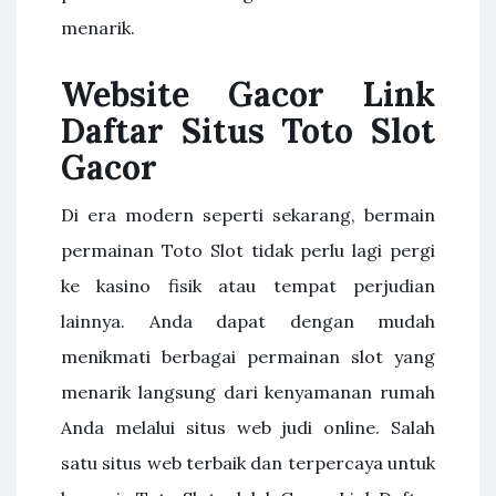
menarik.
Website Gacor Link
Daftar Situs Toto Slot
Gacor
Di era modern seperti sekarang, bermain
permainan Toto Slot tidak perlu lagi pergi
ke kasino fisik atau tempat perjudian
lainnya. Anda dapat dengan mudah
menikmati berbagai permainan slot yang
menarik langsung dari kenyamanan rumah
Anda melalui situs web judi online. Salah
satu situs web terbaik dan terpercaya untuk