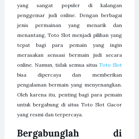
yang sangat populer di kalangan
penggemar judi online. Dengan berbagai
jenis permainan yang menarik dan
menantang, Toto Slot menjadi pilihan yang
tepat bagi para pemain yang ingin
merasakan sensasi bermain judi secara
online. Namun, tidak semua situs
Toto Slot
bisa dipercaya dan memberikan
pengalaman bermain yang menyenangkan.
Oleh karena itu, penting bagi para pemain
untuk bergabung di situs Toto Slot Gacor
yang resmi dan terpercaya.
Bergabunglah di