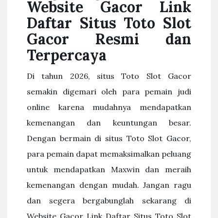
Website Gacor Link
Daftar Situs Toto Slot
Gacor Resmi dan
Terpercaya
Di tahun 2026, situs Toto Slot Gacor
semakin digemari oleh para pemain judi
online karena mudahnya mendapatkan
kemenangan dan keuntungan besar.
Dengan bermain di situs Toto Slot Gacor,
para pemain dapat memaksimalkan peluang
untuk mendapatkan Maxwin dan meraih
kemenangan dengan mudah. Jangan ragu
dan segera bergabunglah sekarang di
Website Gacor Link Daftar Situs Toto Slot