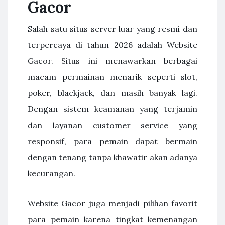
Gacor
Salah satu situs server luar yang resmi dan
terpercaya di tahun 2026 adalah Website
Gacor. Situs ini menawarkan berbagai
macam permainan menarik seperti slot,
poker, blackjack, dan masih banyak lagi.
Dengan sistem keamanan yang terjamin
dan layanan customer service yang
responsif, para pemain dapat bermain
dengan tenang tanpa khawatir akan adanya
kecurangan.
Website Gacor juga menjadi pilihan favorit
para pemain karena tingkat kemenangan