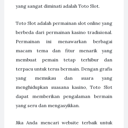
yang sangat diminati adalah Toto Slot.
Toto Slot adalah permainan slot online yang
berbeda dari permainan kasino tradisional.
Permainan ini menawarkan berbagai
macam tema dan fitur menarik yang
membuat pemain tetap terhibur dan
terpacu untuk terus bermain. Dengan grafis
yang memukau dan suara yang
menghidupkan suasana kasino, Toto Slot
dapat memberikan pengalaman bermain
yang seru dan mengasyikkan.
Jika Anda mencari website terbaik untuk