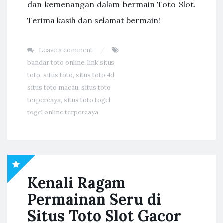
dan kemenangan dalam bermain Toto Slot.
Terima kasih dan selamat bermain!
Leave a comment
bandar toto online
,
link situs
toto
,
situs toto
,
situs toto 4d
,
situs toto macau
,
situs toto
terpercaya
,
situs toto togel
,
togel online terpercaya
Kenali Ragam
Permainan Seru di
Situs Toto Slot Gacor