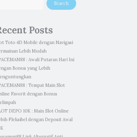
Search
Recent Posts
lot Toto 4D Mobile dengan Navigasi
ermainan Lebih Mudah
PACEMAN88 : Awali Putaran Hari Ini
engan Bonus yang Lebih
enguntungkan
PACEMAN88 : Tempat Main Slot
nline Favorit dengan Bonus
elimpah
LOT DEPO 10K : Main Slot Online
ebih Fleksibel dengan Deposit Awal
0K
paceman88 Link Alternatif Anti