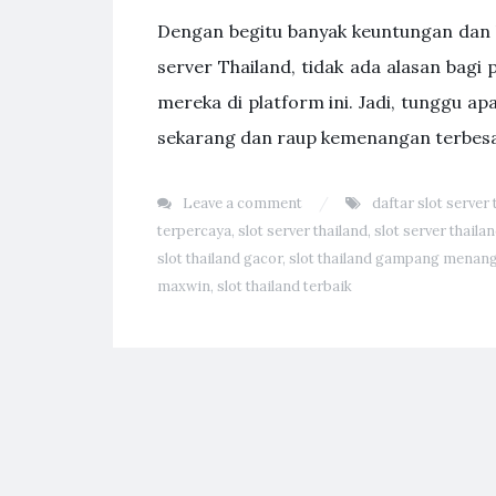
Dengan begitu banyak keuntungan dan
server Thailand, tidak ada alasan bag
mereka di platform ini. Jadi, tunggu ap
sekarang dan raup kemenangan terbes
Leave a comment
daftar slot server 
terpercaya
,
slot server thailand
,
slot server thaila
slot thailand gacor
,
slot thailand gampang menan
maxwin
,
slot thailand terbaik