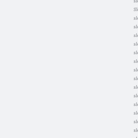
sl
S
s
s
s
s
s
sl
sl
sl
s
s
s
sl
sl
sl