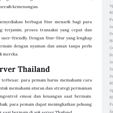
Ap
meraih kemenangan.
M
F
 menyediakan berbagai fitur menarik bagi para
J
g terjamin, proses transaksi yang cepat dan
D
user-friendly. Dengan fitur-fitur yang lengkap
N
bermain dengan nyaman dan aman tanpa perlu
O
i mereka.
S
A
rver Thailand
J
J
 terbesar, para pemain harus memahami cara
M
 untuk memahami aturan dan strategi permainan
A
engontrol emosi dan keuangan saat bermain.
M
aik, para pemain dapat meningkatkan peluang
F
J
saat bermain di apk server Thailand.