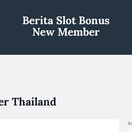
Berita Slot Bonus
New Member
er Thailand
S