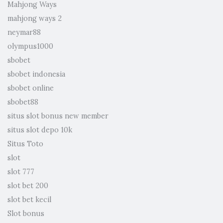
Mahjong Ways
mahjong ways 2
neymar88
olympus1000
sbobet
sbobet indonesia
sbobet online
sbobet88
situs slot bonus new member
situs slot depo 10k
Situs Toto
slot
slot 777
slot bet 200
slot bet kecil
Slot bonus