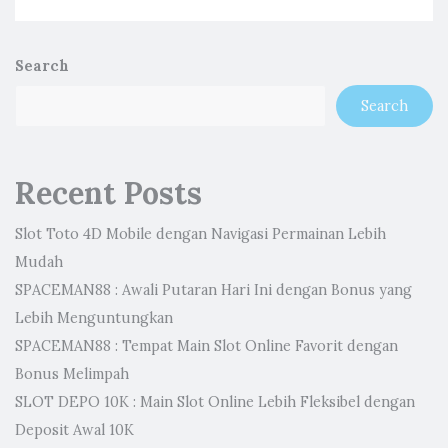
Search
Search
Recent Posts
Slot Toto 4D Mobile dengan Navigasi Permainan Lebih
Mudah
SPACEMAN88 : Awali Putaran Hari Ini dengan Bonus yang
Lebih Menguntungkan
SPACEMAN88 : Tempat Main Slot Online Favorit dengan
Bonus Melimpah
SLOT DEPO 10K : Main Slot Online Lebih Fleksibel dengan
Deposit Awal 10K