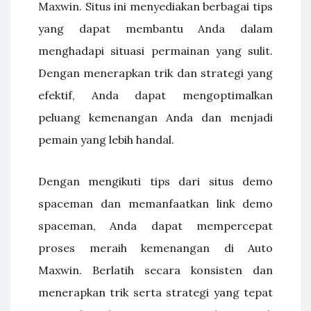
Maxwin. Situs ini menyediakan berbagai tips
yang dapat membantu Anda dalam
menghadapi situasi permainan yang sulit.
Dengan menerapkan trik dan strategi yang
efektif, Anda dapat mengoptimalkan
peluang kemenangan Anda dan menjadi
pemain yang lebih handal.
Dengan mengikuti tips dari situs demo
spaceman dan memanfaatkan link demo
spaceman, Anda dapat mempercepat
proses meraih kemenangan di Auto
Maxwin. Berlatih secara konsisten dan
menerapkan trik serta strategi yang tepat