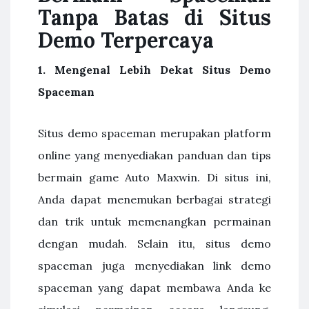
Tanpa Batas di Situs
Demo Terpercaya
1. Mengenal Lebih Dekat Situs Demo
Spaceman
Situs demo spaceman merupakan platform
online yang menyediakan panduan dan tips
bermain game Auto Maxwin. Di situs ini,
Anda dapat menemukan berbagai strategi
dan trik untuk memenangkan permainan
dengan mudah. Selain itu, situs demo
spaceman juga menyediakan link demo
spaceman yang dapat membawa Anda ke