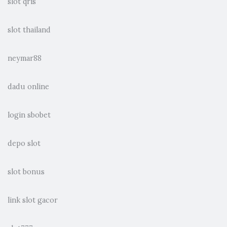
slot qris
slot thailand
neymar88
dadu online
login sbobet
depo slot
slot bonus
link slot gacor