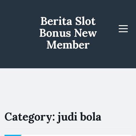
Berita Slot
Bonus New
Menu
Member
Category:
judi bola