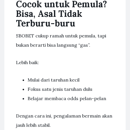
Cocok untuk Pemula?
Bisa, Asal Tidak
Terburu-buru
SBOBET cukup ramah untuk pemula, tapi
bukan berarti bisa langsung “gas”.
Lebih baik:
Mulai dari taruhan kecil
Fokus satu jenis taruhan dulu
Belajar membaca odds pelan-pelan
Dengan cara ini, pengalaman bermain akan
jauh lebih stabil.