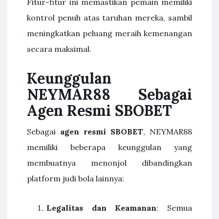
Fitur-fitur ini memastikan pemain memiliki
kontrol penuh atas taruhan mereka, sambil
meningkatkan peluang meraih kemenangan
secara maksimal.
Keunggulan
NEYMAR88 Sebagai
Agen Resmi SBOBET
Sebagai
agen resmi SBOBET
, NEYMAR88
memiliki beberapa keunggulan yang
membuatnya menonjol dibandingkan
platform judi bola lainnya:
Legalitas dan Keamanan
: Semua