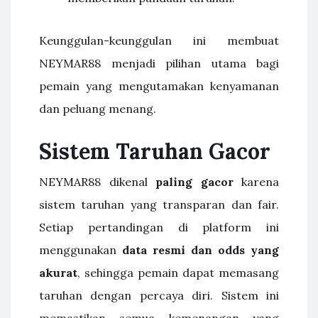
Keunggulan-keunggulan ini membuat
NEYMAR88 menjadi pilihan utama bagi
pemain yang mengutamakan kenyamanan
dan peluang menang.
Sistem Taruhan Gacor
NEYMAR88 dikenal
paling gacor
karena
sistem taruhan yang transparan dan fair.
Setiap pertandingan di platform ini
menggunakan
data resmi dan odds yang
akurat
, sehingga pemain dapat memasang
taruhan dengan percaya diri. Sistem ini