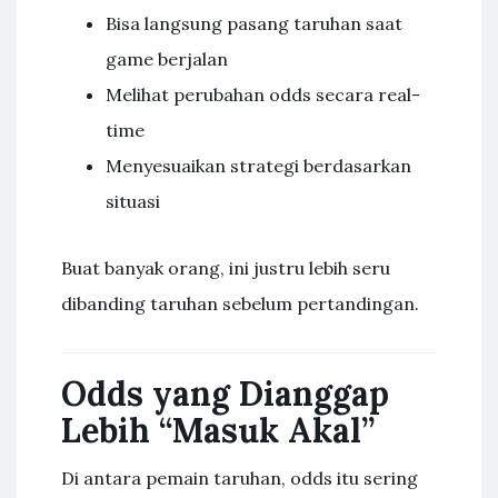
Bisa langsung pasang taruhan saat
game berjalan
Melihat perubahan odds secara real-
time
Menyesuaikan strategi berdasarkan
situasi
Buat banyak orang, ini justru lebih seru
dibanding taruhan sebelum pertandingan.
Odds yang Dianggap
Lebih “Masuk Akal”
Di antara pemain taruhan, odds itu sering