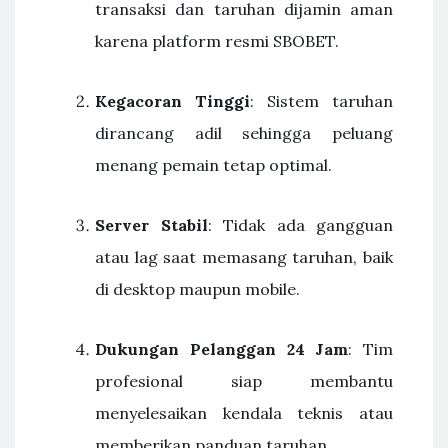
transaksi dan taruhan dijamin aman
karena platform resmi SBOBET.
Kegacoran Tinggi
: Sistem taruhan
dirancang adil sehingga peluang
menang pemain tetap optimal.
Server Stabil
: Tidak ada gangguan
atau lag saat memasang taruhan, baik
di desktop maupun mobile.
Dukungan Pelanggan 24 Jam
: Tim
profesional siap membantu
menyelesaikan kendala teknis atau
memberikan panduan taruhan.