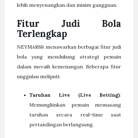
lebih menyenangkan dan minim gangguan.
Fitur Judi Bola
Terlengkap
NEYMAR88 menawarkan berbagai fitur judi
bola yang mendukung strategi pemain
dalam meraih kemenangan. Beberapa fitur
unggulan meliputi:
Taruhan Live (Live Betting)
:
Memungkinkan pemain memasang
taruhan secara real-time saat
pertandingan berlangsung.