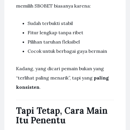
memilih SBOBET biasanya karena:
Sudah terbukti stabil
Fitur lengkap tanpa ribet
Pilihan taruhan fleksibel
Cocok untuk berbagai gaya bermain
Kadang, yang dicari pemain bukan yang
“terlihat paling menarik”, tapi yang
paling
konsisten
.
Tapi Tetap, Cara Main
Itu Penentu