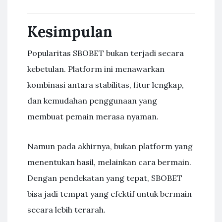
Kesimpulan
Popularitas SBOBET bukan terjadi secara
kebetulan. Platform ini menawarkan
kombinasi antara stabilitas, fitur lengkap,
dan kemudahan penggunaan yang
membuat pemain merasa nyaman.
Namun pada akhirnya, bukan platform yang
menentukan hasil, melainkan cara bermain.
Dengan pendekatan yang tepat, SBOBET
bisa jadi tempat yang efektif untuk bermain
secara lebih terarah.