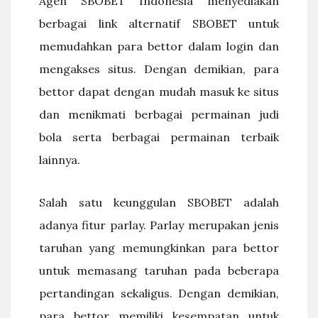
Agen SBOBET Indonesia menyediakan
berbagai link alternatif SBOBET untuk
memudahkan para bettor dalam login dan
mengakses situs. Dengan demikian, para
bettor dapat dengan mudah masuk ke situs
dan menikmati berbagai permainan judi
bola serta berbagai permainan terbaik
lainnya.
Salah satu keunggulan SBOBET adalah
adanya fitur parlay. Parlay merupakan jenis
taruhan yang memungkinkan para bettor
untuk memasang taruhan pada beberapa
pertandingan sekaligus. Dengan demikian,
para bettor memiliki kesempatan untuk