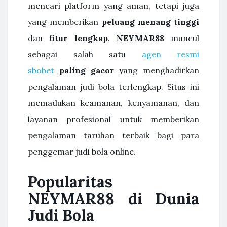
mencari platform yang aman, tetapi juga
yang memberikan
peluang menang tinggi
dan
fitur lengkap
.
NEYMAR88
muncul
sebagai salah satu
agen resmi
sbobet
paling gacor
yang menghadirkan
pengalaman judi bola terlengkap. Situs ini
memadukan keamanan, kenyamanan, dan
layanan profesional untuk memberikan
pengalaman taruhan terbaik bagi para
penggemar judi bola online.
Popularitas
NEYMAR88 di Dunia
Judi Bola