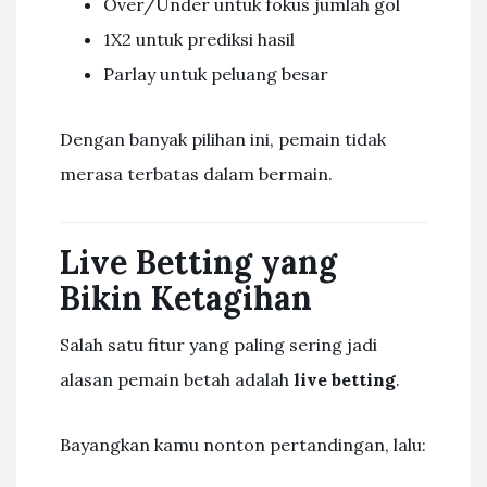
Over/Under untuk fokus jumlah gol
1X2 untuk prediksi hasil
Parlay untuk peluang besar
Dengan banyak pilihan ini, pemain tidak
merasa terbatas dalam bermain.
Live Betting yang
Bikin Ketagihan
Salah satu fitur yang paling sering jadi
alasan pemain betah adalah
live betting
.
Bayangkan kamu nonton pertandingan, lalu: