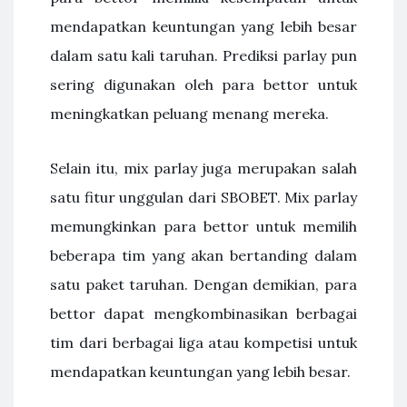
mendapatkan keuntungan yang lebih besar
dalam satu kali taruhan. Prediksi parlay pun
sering digunakan oleh para bettor untuk
meningkatkan peluang menang mereka.
Selain itu, mix parlay juga merupakan salah
satu fitur unggulan dari SBOBET. Mix parlay
memungkinkan para bettor untuk memilih
beberapa tim yang akan bertanding dalam
satu paket taruhan. Dengan demikian, para
bettor dapat mengkombinasikan berbagai
tim dari berbagai liga atau kompetisi untuk
mendapatkan keuntungan yang lebih besar.