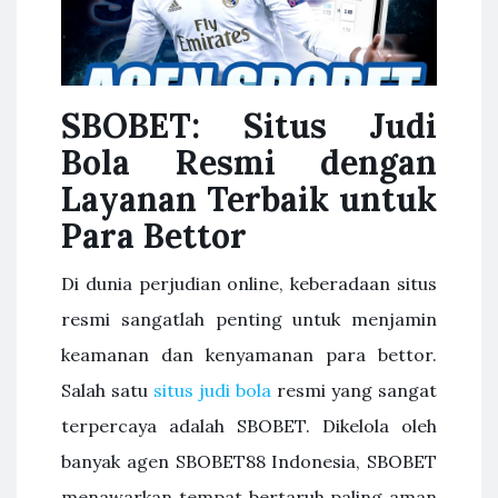
SBOBET: Situs Judi
Bola Resmi dengan
Layanan Terbaik untuk
Para Bettor
Di dunia perjudian online, keberadaan situs
resmi sangatlah penting untuk menjamin
keamanan dan kenyamanan para bettor.
Salah satu
situs judi bola
resmi yang sangat
terpercaya adalah SBOBET. Dikelola oleh
banyak agen SBOBET88 Indonesia, SBOBET
menawarkan tempat bertaruh paling aman