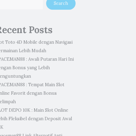
Search
Recent Posts
lot Toto 4D Mobile dengan Navigasi
ermainan Lebih Mudah
PACEMAN88 : Awali Putaran Hari Ini
engan Bonus yang Lebih
enguntungkan
PACEMAN88 : Tempat Main Slot
nline Favorit dengan Bonus
elimpah
LOT DEPO 10K : Main Slot Online
ebih Fleksibel dengan Deposit Awal
0K
paceman88 Link Alternatif Anti