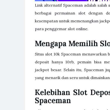
Link alternatif Spaceman adalah salah 
berbagai permainan slot dengan de
kesempatan untuk memenangkan jackpot
para penggemar slot online.
Mengapa Memilih Slo
Situs slot 10k Spaceman menawarkan b
deposit hanya 10rb, pemain bisa 
jackpot besar. Selain itu, Spaceman j
yang menarik dan seru untuk dimainkan
Kelebihan Slot Depos
Spaceman