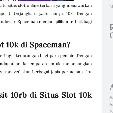
satu situs slot online terbaru yang menawarkan
Bl
posit terjangkau, yaitu hanya 10k. Dengan
 besar, Spaceman menjadi pilihan terbaik bagi
t 10k di Spaceman?
erbagai keuntungan bagi para pemain. Dengan
mendapatkan kesempatan untuk memenangkan
uga menyediakan berbagai jenis permainan slot
.
it 10rb di Situs Slot 10k
J
J
M