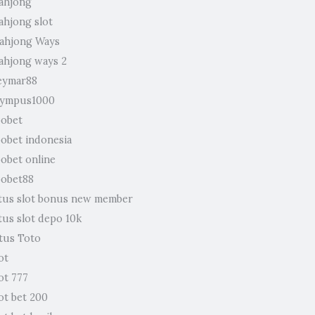
ahjong
ahjong slot
ahjong Ways
ahjong ways 2
eymar88
lympus1000
bobet
bobet indonesia
bobet online
bobet88
itus slot bonus new member
tus slot depo 10k
itus Toto
ot
ot 777
ot bet 200