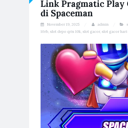
Link Pragmatic Play 
di Spaceman
November 19, 2025
admin
10rb
,
slot depo qris 10k
,
slot gacor
,
slot gacor hari 