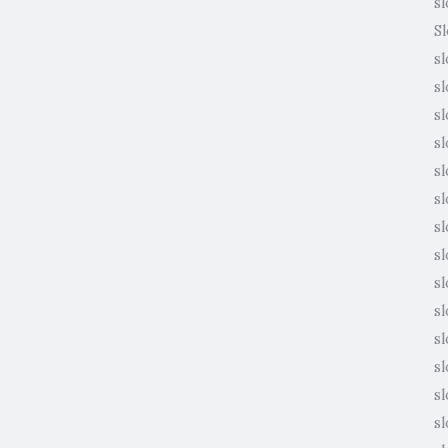
sl
S
s
s
s
s
s
sl
sl
sl
s
s
s
sl
sl
sl