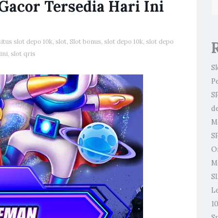
Gacor Tersedia Hari Ini
situs slot depo 10k
,
slot
,
Slot bonus
,
slot depo 10k
,
slot depo
ini
,
slot qris
S
P
S
d
M
S
O
M
S
L
1
S