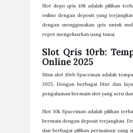
Slot depo qris 10k adalah pilihan ter
online dengan deposit yang terjang
dengan menggunakan qris untuk mela
repot mengeluarkan uang tunai.
Slot Qris 10rb: Tem
Online 2025
Situs slot 10rb Spaceman adalah tempa
2025. Dengan berbagai fitur dan lay
pengalaman bermain slot yang seru da
Slot 10k Spaceman adalah pilihan terb
bermain dengan deposit terjangkau. 
dan berbagai pilihan permainan yang 