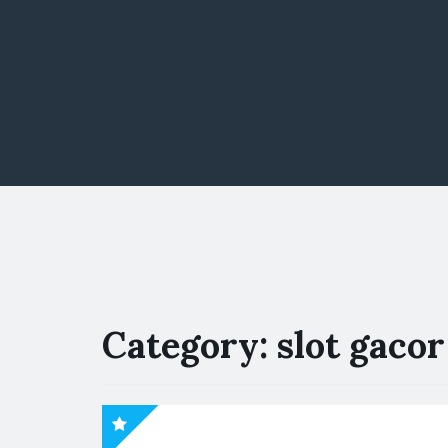
Category:
slot gacor