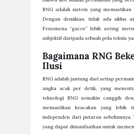
RNG adalah sistem yang memastikan s
Dengan demikian, tidak ada siklus at
Fenomena “gacor” lebih sering merup
subjektif daripada sebuah pola teknis y
Bagaimana RNG Beker
Ilusi
RNG adalah jantung dari setiap permain
angka acak per detik, yang menentu
teknologi RNG semakin canggih den
memastikan keacakan yang lebih ti
independen dari putaran sebelumnya. T
yang dapat dimanfaatkan untuk memen