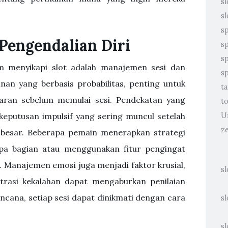
s
sl
s
Pengendalian Diri
s
s
am menyikapi slot adalah manajemen sesi dan
s
inan yang berbasis probabilitas, penting untuk
t
ran sebelum memulai sesi. Pendekatan yang
t
U
keputusan impulsif yang sering muncul setelah
ze
besar. Beberapa pemain menerapkan strategi
pa bagian atau menggunakan fitur pengingat
. Manajemen emosi juga menjadi faktor krusial,
s
trasi kekalahan dapat mengaburkan penilaian
ncana, setiap sesi dapat dinikmati dengan cara
s
sl