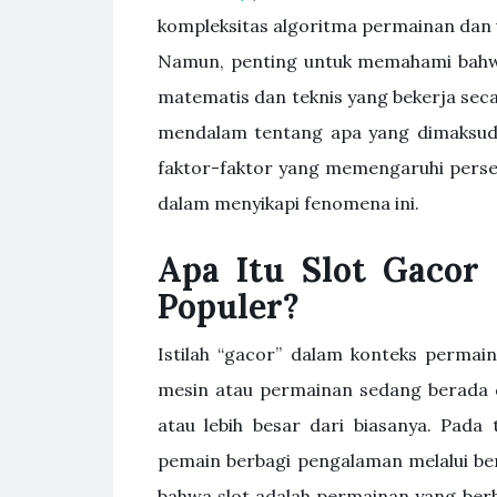
kompleksitas algoritma permainan dan 
Namun, penting untuk memahami bahwa 
matematis dan teknis yang bekerja seca
mendalam tentang apa yang dimaksud 
faktor-faktor yang memengaruhi persep
dalam menyikapi fenomena ini.
Apa Itu Slot Gacor 
Populer?
Istilah “gacor” dalam konteks permai
mesin atau permainan sedang berada d
atau lebih besar dari biasanya. Pada 
pemain berbagi pengalaman melalui ber
bahwa slot adalah permainan yang ber