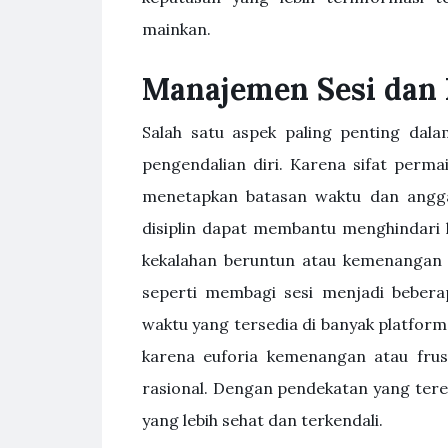
mainkan.
Manajemen Sesi dan 
Salah satu aspek paling penting dal
pengendalian diri. Karena sifat perma
menetapkan batasan waktu dan angga
disiplin dapat membantu menghindari 
kekalahan beruntun atau kemenangan 
seperti membagi sesi menjadi bebera
waktu yang tersedia di banyak platform
karena euforia kemenangan atau frus
rasional. Dengan pendekatan yang tere
yang lebih sehat dan terkendali.