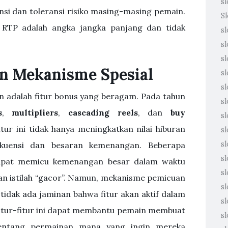
sl
si dan toleransi risiko masing-masing pemain.
S
 RTP adalah angka jangka panjang dan tidak
s
s
s
an Mekanisme Spesial
s
s
rn adalah fitur bonus yang beragam. Pada tahun
sl
s
,
multipliers
,
cascading reels
, dan
buy
sl
ur ini tidak hanya meningkatkan nilai hiburan
sl
s
ekuensi dan besaran kemenangan. Beberapa
s
apat memicu kemenangan besar dalam waktu
s
ngan istilah “gacor”. Namun, mekanisme pemicuan
sl
a tidak ada jaminan bahwa fitur akan aktif dalam
sl
fitur-fitur ini dapat membantu pemain membuat
sl
 tentang permainan mana yang ingin mereka