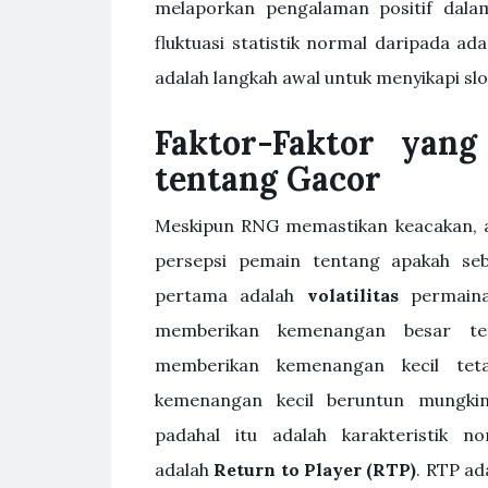
melaporkan pengalaman positif dalam 
fluktuasi statistik normal daripada a
adalah langkah awal untuk menyikapi slo
Faktor-Faktor yan
tentang Gacor
Meskipun RNG memastikan keacakan, 
persepsi pemain tentang apakah seb
pertama adalah
volatilitas
permainan
memberikan kemenangan besar teta
memberikan kemenangan kecil tet
kemenangan kecil beruntun mungki
padahal itu adalah karakteristik no
adalah
Return to Player (RTP)
. RTP ad