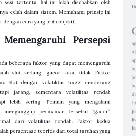
sesi tertentu, hal ini lebih disebabkan oleh
D
danya celah dalam sistem. Memahami prinsip ini
t dengan cara yang lebih objektif.
g Memengaruhi Persepsi
a
A
a
ada beberapa faktor yang dapat memengaruhi
b
uah slot sedang “gacor” atau tidak. Faktor
b
. Slot dengan volatilitas tinggi cenderung
b
pi jarang, sementara volatilitas rendah
d
api lebih sering. Pemain yang mengalami
J
n menganggap permainan tersebut “gacor”,
ju
li
rmal dari volatilitas rendah. Faktor kedua
li
alah persentase teoritis dari total taruhan yang