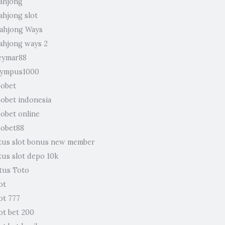
ahjong
ahjong slot
ahjong Ways
ahjong ways 2
eymar88
lympus1000
bobet
bobet indonesia
bobet online
bobet88
itus slot bonus new member
tus slot depo 10k
itus Toto
ot
ot 777
ot bet 200