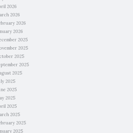
ril 2026
arch 2026
ebruary 2026
anuary 2026
ecember 2025
ovember 2025
ctober 2025
eptember 2025
ugust 2025
uly 2025
une 2025
ay 2025
pril 2025
arch 2025
ebruary 2025
anuary 2025