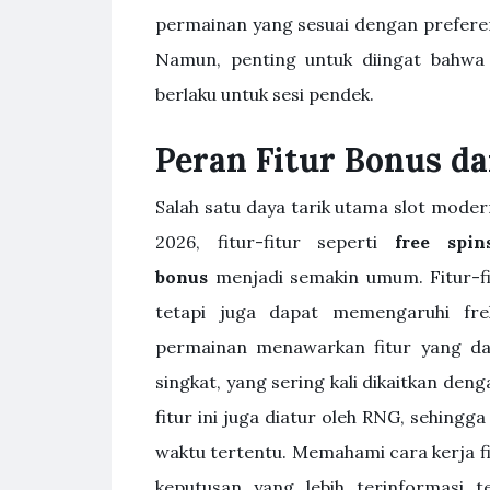
permainan yang sesuai dengan preferen
Namun, penting untuk diingat bahwa
berlaku untuk sesi pendek.
Peran Fitur Bonus d
Salah satu daya tarik utama slot mode
2026, fitur-fitur seperti
free spin
bonus
menjadi semakin umum. Fitur-fit
tetapi juga dapat memengaruhi fr
permainan menawarkan fitur yang d
singkat, yang sering kali dikaitkan de
fitur ini juga diatur oleh RNG, sehingg
waktu tertentu. Memahami cara kerja 
keputusan yang lebih terinformasi