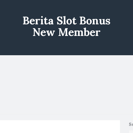
Berita Slot Bonus
New Member
S