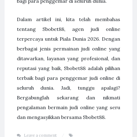
bagi para penggemar di seluruh dunia.
Dalam artikel ini, kita telah membahas
tentang Sbobet88, agen judi online
terpercaya untuk Piala Dunia 2026. Dengan
berbagai jenis permainan judi online yang
ditawarkan, layanan yang profesional, dan
reputasi yang baik, Sbobet88 adalah pilihan
terbaik bagi para penggemar judi online di
seluruh dunia. Jadi, tunggu apalagi?
Bergabunglah sekarang dan nikmati
pengalaman bermain judi online yang seru
dan mengasyikkan bersama Sbobet88.
Leave a comment