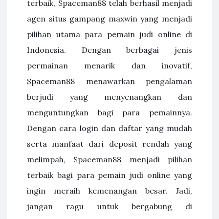
terbaik, Spaceman88 telah berhasil menjadi
agen situs gampang maxwin yang menjadi
pilihan utama para pemain judi online di
Indonesia. Dengan berbagai jenis
permainan menarik dan inovatif,
Spaceman88 menawarkan pengalaman
berjudi yang menyenangkan dan
menguntungkan bagi para pemainnya.
Dengan cara login dan daftar yang mudah
serta manfaat dari deposit rendah yang
melimpah, Spaceman88 menjadi pilihan
terbaik bagi para pemain judi online yang
ingin meraih kemenangan besar. Jadi,
jangan ragu untuk bergabung di