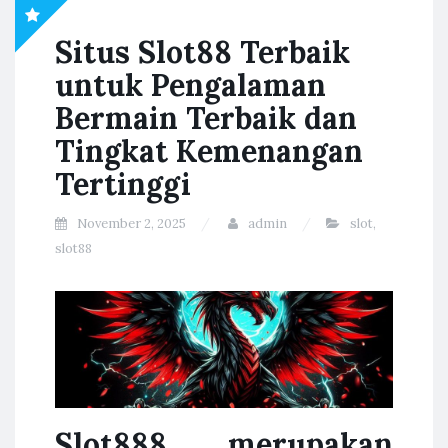
Situs Slot88 Terbaik
untuk Pengalaman
Bermain Terbaik dan
Tingkat Kemenangan
Tertinggi
November 2, 2025
admin
slot
,
slot88
Slot888 merupakan