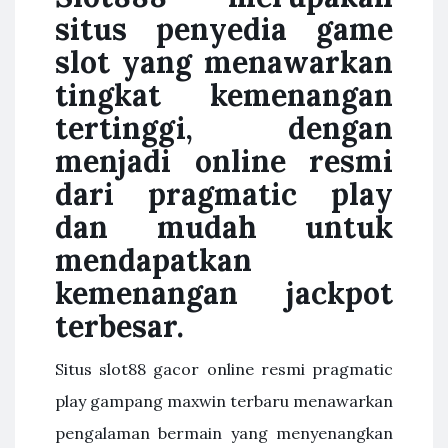
situs penyedia game
slot yang menawarkan
tingkat kemenangan
tertinggi, dengan
menjadi online resmi
dari pragmatic play
dan mudah untuk
mendapatkan
kemenangan jackpot
terbesar.
Situs slot88 gacor online resmi pragmatic
play gampang maxwin terbaru menawarkan
pengalaman bermain yang menyenangkan