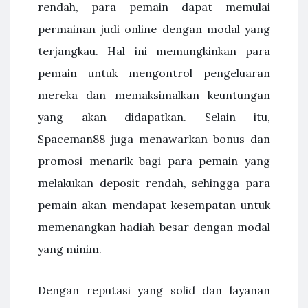
rendah, para pemain dapat memulai
permainan judi online dengan modal yang
terjangkau. Hal ini memungkinkan para
pemain untuk mengontrol pengeluaran
mereka dan memaksimalkan keuntungan
yang akan didapatkan. Selain itu,
Spaceman88 juga menawarkan bonus dan
promosi menarik bagi para pemain yang
melakukan deposit rendah, sehingga para
pemain akan mendapat kesempatan untuk
memenangkan hadiah besar dengan modal
yang minim.
Dengan reputasi yang solid dan layanan