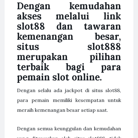
Dengan kemudahan
akses melalui link
slot88 dan tawaran
kemenangan besar,
situs slot888
merupakan pilihan
terbaik bagi para
pemain slot online.
Dengan selalu ada jackpot di situs slot88,
para pemain memiliki kesempatan untuk
meraih kemenangan besar setiap saat.
Dengan semua keunggulan dan kemudahan