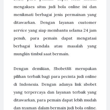
mengakses situs judi bola online ini dan
menikmati berbagai jenis permainan yang
ditawarkan. Dengan layanan customer
service yang siap membantu selama 24 jam
penuh, para pemain dapat mengatasi
berbagai kendala atau masalah yang
mungkin timbul saat bermain.
Dengan demikian, Sbobet88 merupakan
pilihan terbaik bagi para pecinta judi online
di Indonesia. Dengan adanya link sbobet
yang terpercaya dan layanan terbaik yang
ditawarkan, para pemain dapat lebih mudah
dan nyaman dalam bermain judi bola online.