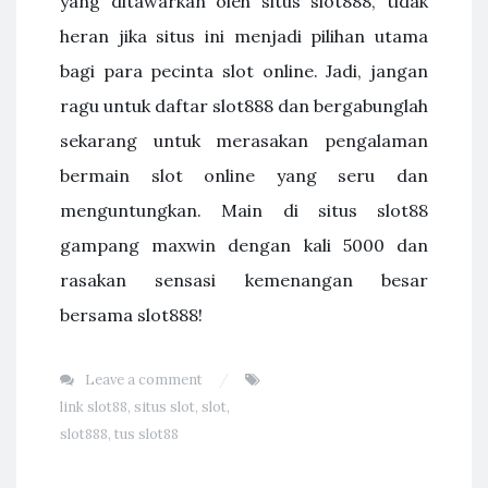
yang ditawarkan oleh situs slot888, tidak
heran jika situs ini menjadi pilihan utama
bagi para pecinta slot online. Jadi, jangan
ragu untuk daftar slot888 dan bergabunglah
sekarang untuk merasakan pengalaman
bermain slot online yang seru dan
menguntungkan. Main di situs slot88
gampang maxwin dengan kali 5000 dan
rasakan sensasi kemenangan besar
bersama slot888!
Leave a comment
link slot88
,
situs slot
,
slot
,
slot888
,
tus slot88