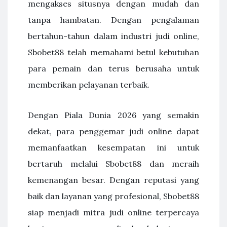
mengakses situsnya dengan mudah dan
tanpa hambatan. Dengan pengalaman
bertahun-tahun dalam industri judi online,
Sbobet88 telah memahami betul kebutuhan
para pemain dan terus berusaha untuk
memberikan pelayanan terbaik.
Dengan Piala Dunia 2026 yang semakin
dekat, para penggemar judi online dapat
memanfaatkan kesempatan ini untuk
bertaruh melalui Sbobet88 dan meraih
kemenangan besar. Dengan reputasi yang
baik dan layanan yang profesional, Sbobet88
siap menjadi mitra judi online terpercaya