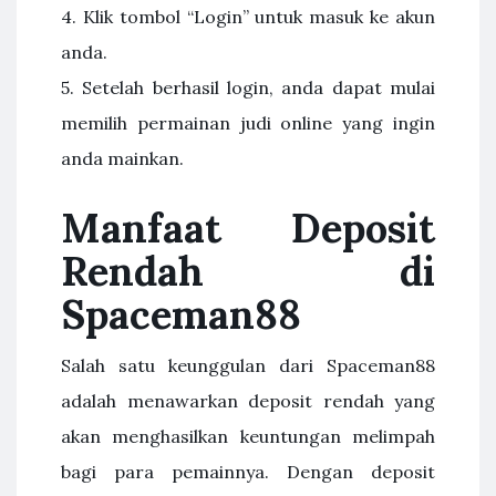
4. Klik tombol “Login” untuk masuk ke akun
anda.
5. Setelah berhasil login, anda dapat mulai
memilih permainan judi online yang ingin
anda mainkan.
Manfaat Deposit
Rendah di
Spaceman88
Salah satu keunggulan dari Spaceman88
adalah menawarkan deposit rendah yang
akan menghasilkan keuntungan melimpah
bagi para pemainnya. Dengan deposit