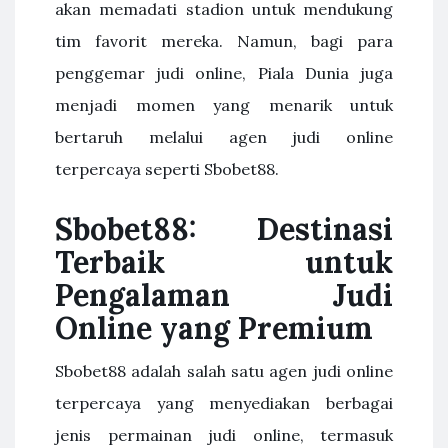
akan memadati stadion untuk mendukung
tim favorit mereka. Namun, bagi para
penggemar judi online, Piala Dunia juga
menjadi momen yang menarik untuk
bertaruh melalui agen judi online
terpercaya seperti Sbobet88.
Sbobet88: Destinasi
Terbaik untuk
Pengalaman Judi
Online yang Premium
Sbobet88 adalah salah satu agen judi online
terpercaya yang menyediakan berbagai
jenis permainan judi online, termasuk