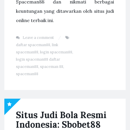
Spaceman88 dan nikmati berbagai
keuntungan yang ditawarkan oleh situs judi
online terbaik ini.
Leave a comment
daftar spaceman88
,
link
spaceman88
,
login spaceman88
,
login spaceman88 daftar
spaceman88
,
spaceman 88
,
spaceman88
Situs Judi Bola Resmi
Indonesia: Sbobet88