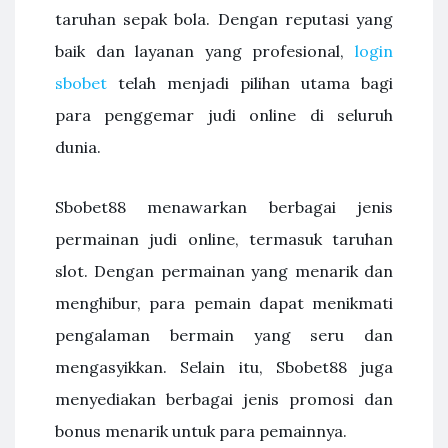
taruhan sepak bola. Dengan reputasi yang
baik dan layanan yang profesional,
login
sbobet
telah menjadi pilihan utama bagi
para penggemar judi online di seluruh
dunia.
Sbobet88 menawarkan berbagai jenis
permainan judi online, termasuk taruhan
slot. Dengan permainan yang menarik dan
menghibur, para pemain dapat menikmati
pengalaman bermain yang seru dan
mengasyikkan. Selain itu, Sbobet88 juga
menyediakan berbagai jenis promosi dan
bonus menarik untuk para pemainnya.