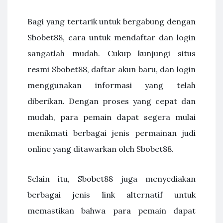
Bagi yang tertarik untuk bergabung dengan
Sbobet88, cara untuk mendaftar dan login
sangatlah mudah. Cukup kunjungi situs
resmi Sbobet88, daftar akun baru, dan login
menggunakan informasi yang telah
diberikan. Dengan proses yang cepat dan
mudah, para pemain dapat segera mulai
menikmati berbagai jenis permainan judi
online yang ditawarkan oleh Sbobet88.
Selain itu, Sbobet88 juga menyediakan
berbagai jenis link alternatif untuk
memastikan bahwa para pemain dapat