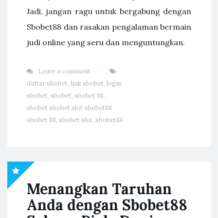
Jadi, jangan ragu untuk bergabung dengan
Sbobet88 dan rasakan pengalaman bermain
judi online yang seru dan menguntungkan.
Leave a comment
daftar sbobet
,
link sbobet
,
login
sbobet
,
sbobet
,
sbobet 88
,
sbobet sbobet slot sbobet88
sbobet 88
,
sbobet slot
,
sbobet88
Menangkan Taruhan
Anda dengan Sbobet88