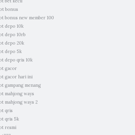
ot bet kecil
lot bonus
lot bonus new member 100
lot depo 10k
lot depo 10rb
lot depo 20k
lot depo 5k
ot depo qris 10k
ot gacor
ot gacor hari ini
lot gampang menang
lot mahjong ways
lot mahjong ways 2
ot qris
ot qris 5k
ot resmi