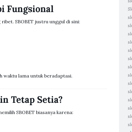
sl
i Fungsional
S
s
ibet. SBOBET justru unggul di sini:
s
s
s
s
sl
sl
sl
h waktu lama untuk beradaptasi.
s
s
n Tetap Setia?
s
sl
memilih SBOBET biasanya karena:
sl
sl