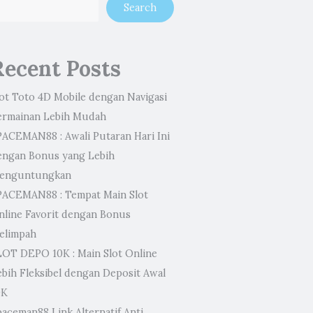
Search
Recent Posts
lot Toto 4D Mobile dengan Navigasi
ermainan Lebih Mudah
PACEMAN88 : Awali Putaran Hari Ini
engan Bonus yang Lebih
enguntungkan
PACEMAN88 : Tempat Main Slot
nline Favorit dengan Bonus
elimpah
LOT DEPO 10K : Main Slot Online
ebih Fleksibel dengan Deposit Awal
0K
paceman88 Link Alternatif Anti