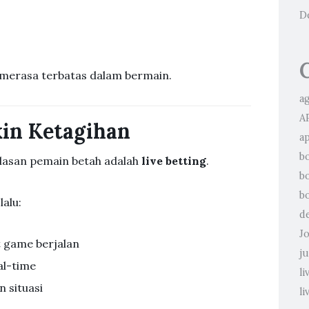
D
k merasa terbatas dalam bermain.
a
A
kin Ketagihan
a
b
 alasan pemain betah adalah
live betting
.
b
b
alu:
d
J
t game berjalan
ju
al-time
li
 situasi
li