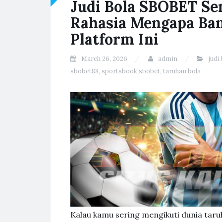
Judi Bola SBOBET Se
Rahasia Mengapa Ba
Platform Ini
March 26, 2026
admin
judi
sbobet88
,
sportsbook sbobet
,
taruhan bola
Kalau kamu sering mengikuti dunia taruh