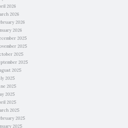
ril 2026
arch 2026
ebruary 2026
anuary 2026
ecember 2025
ovember 2025
ctober 2025
eptember 2025
ugust 2025
uly 2025
une 2025
ay 2025
pril 2025
arch 2025
ebruary 2025
anuary 2025