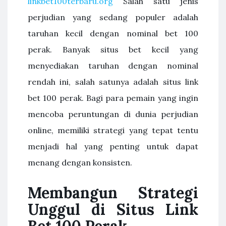
linkbet100terbaru.org
Salah satu jenis
perjudian yang sedang populer adalah
taruhan kecil dengan nominal bet 100
perak. Banyak situs bet kecil yang
menyediakan taruhan dengan nominal
rendah ini, salah satunya adalah situs link
bet 100 perak. Bagi para pemain yang ingin
mencoba peruntungan di dunia perjudian
online, memiliki strategi yang tepat tentu
menjadi hal yang penting untuk dapat
menang dengan konsisten.
Membangun Strategi
Unggul di Situs Link
Bet 100 Perak