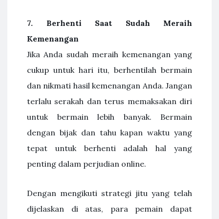
7. Berhenti Saat Sudah Meraih
Kemenangan
Jika Anda sudah meraih kemenangan yang
cukup untuk hari itu, berhentilah bermain
dan nikmati hasil kemenangan Anda. Jangan
terlalu serakah dan terus memaksakan diri
untuk bermain lebih banyak. Bermain
dengan bijak dan tahu kapan waktu yang
tepat untuk berhenti adalah hal yang
penting dalam perjudian online.
Dengan mengikuti strategi jitu yang telah
dijelaskan di atas, para pemain dapat