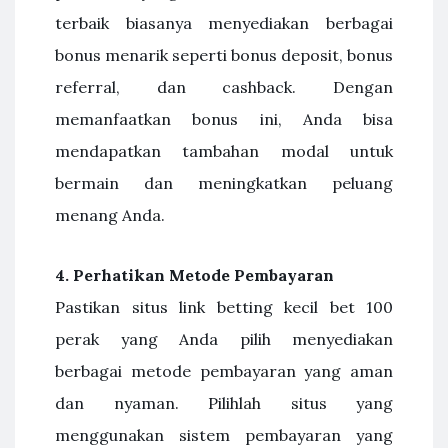
terbaik biasanya menyediakan berbagai
bonus menarik seperti bonus deposit, bonus
referral, dan cashback. Dengan
memanfaatkan bonus ini, Anda bisa
mendapatkan tambahan modal untuk
bermain dan meningkatkan peluang
menang Anda.
4. Perhatikan Metode Pembayaran
Pastikan situs link betting kecil bet 100
perak yang Anda pilih menyediakan
berbagai metode pembayaran yang aman
dan nyaman. Pilihlah situs yang
menggunakan sistem pembayaran yang