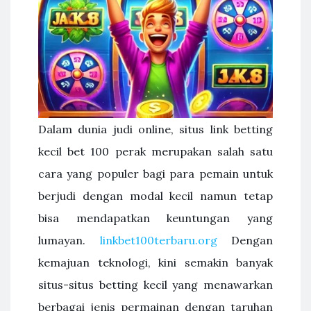
Dalam dunia judi online, situs link betting
kecil bet 100 perak merupakan salah satu
cara yang populer bagi para pemain untuk
berjudi dengan modal kecil namun tetap
bisa mendapatkan keuntungan yang
lumayan.
linkbet100terbaru.org
Dengan
kemajuan teknologi, kini semakin banyak
situs-situs betting kecil yang menawarkan
berbagai jenis permainan dengan taruhan