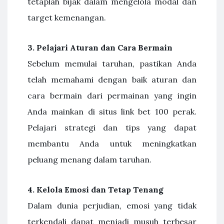
tetaplah bijak dalam mengelola modal dan
target kemenangan.
3. Pelajari Aturan dan Cara Bermain
Sebelum memulai taruhan, pastikan Anda
telah memahami dengan baik aturan dan
cara bermain dari permainan yang ingin
Anda mainkan di situs link bet 100 perak.
Pelajari strategi dan tips yang dapat
membantu Anda untuk meningkatkan
peluang menang dalam taruhan.
4. Kelola Emosi dan Tetap Tenang
Dalam dunia perjudian, emosi yang tidak
terkendali dapat menjadi musuh terbesar