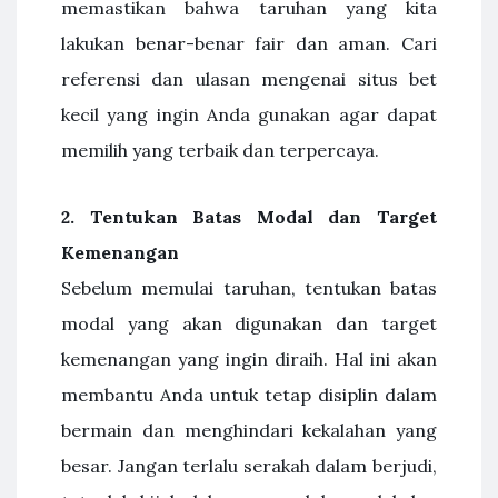
memastikan bahwa taruhan yang kita
lakukan benar-benar fair dan aman. Cari
referensi dan ulasan mengenai situs bet
kecil yang ingin Anda gunakan agar dapat
memilih yang terbaik dan terpercaya.
2. Tentukan Batas Modal dan Target
Kemenangan
Sebelum memulai taruhan, tentukan batas
modal yang akan digunakan dan target
kemenangan yang ingin diraih. Hal ini akan
membantu Anda untuk tetap disiplin dalam
bermain dan menghindari kekalahan yang
besar. Jangan terlalu serakah dalam berjudi,