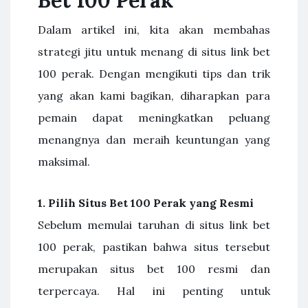
Dalam artikel ini, kita akan membahas
strategi jitu untuk menang di situs link bet
100 perak. Dengan mengikuti tips dan trik
yang akan kami bagikan, diharapkan para
pemain dapat meningkatkan peluang
menangnya dan meraih keuntungan yang
maksimal.
1. Pilih Situs Bet 100 Perak yang Resmi
Sebelum memulai taruhan di situs link bet
100 perak, pastikan bahwa situs tersebut
merupakan situs bet 100 resmi dan
terpercaya. Hal ini penting untuk