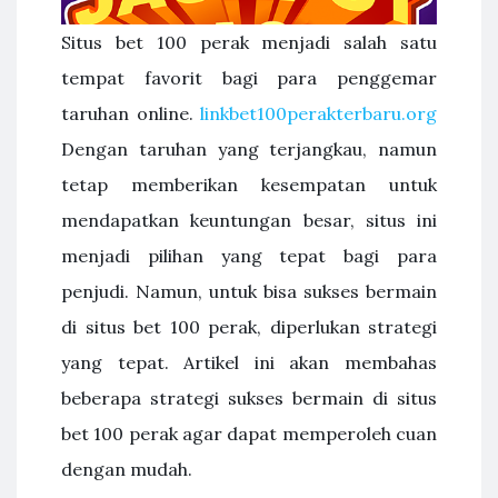
Situs bet 100 perak menjadi salah satu
tempat favorit bagi para penggemar
taruhan online.
linkbet100perakterbaru.org
Dengan taruhan yang terjangkau, namun
tetap memberikan kesempatan untuk
mendapatkan keuntungan besar, situs ini
menjadi pilihan yang tepat bagi para
penjudi. Namun, untuk bisa sukses bermain
di situs bet 100 perak, diperlukan strategi
yang tepat. Artikel ini akan membahas
beberapa strategi sukses bermain di situs
bet 100 perak agar dapat memperoleh cuan
dengan mudah.