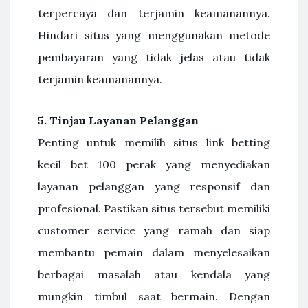
terpercaya dan terjamin keamanannya.
Hindari situs yang menggunakan metode
pembayaran yang tidak jelas atau tidak
terjamin keamanannya.
5. Tinjau Layanan Pelanggan
Penting untuk memilih situs link betting
kecil bet 100 perak yang menyediakan
layanan pelanggan yang responsif dan
profesional. Pastikan situs tersebut memiliki
customer service yang ramah dan siap
membantu pemain dalam menyelesaikan
berbagai masalah atau kendala yang
mungkin timbul saat bermain. Dengan