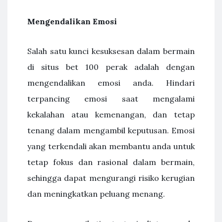
Mengendalikan Emosi
Salah satu kunci kesuksesan dalam bermain
di situs bet 100 perak adalah dengan
mengendalikan emosi anda. Hindari
terpancing emosi saat mengalami
kekalahan atau kemenangan, dan tetap
tenang dalam mengambil keputusan. Emosi
yang terkendali akan membantu anda untuk
tetap fokus dan rasional dalam bermain,
sehingga dapat mengurangi risiko kerugian
dan meningkatkan peluang menang.