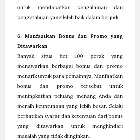
untuk mendapatkan pengalaman dan
pengetahuan yang lebih baik dalam berjudi.
6. Manfaatkan Bonus dan Promo yang
Ditawarkan
Banyak situs bet 100 perak yang
menawarkan berbagai bonus dan promo
menarik untuk para pemainnya. Manfaatkan
bonus dan promo tersebut untuk
meningkatkan peluang menang Anda dan
meraih keuntungan yang lebih besar. Selalu
perhatikan syarat dan ketentuan dari bonus
yang ditawarkan untuk menghindari
masalah yang tidak diinginkan.