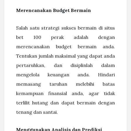
Merencanakan Budget Bermain
Salah satu strategi sukses bermain di situs
bet 100 perak adalah dengan
merencanakan budget bermain anda.
Tentukan jumlah maksimal yang dapat anda
pertaruhkan, dan disiplinlah dalam
mengelola keuangan anda. Hindari
memasang taruhan melebihi batas
kemampuan finansial anda, agar tidak
terlilit hutang dan dapat bermain dengan
tenang dan santai.
Menggunakan Analisis dan Prediksi