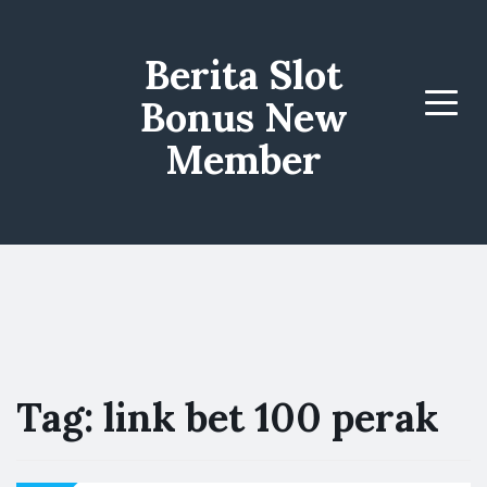
Berita Slot
Bonus New
Menu
Member
Tag:
link bet 100 perak