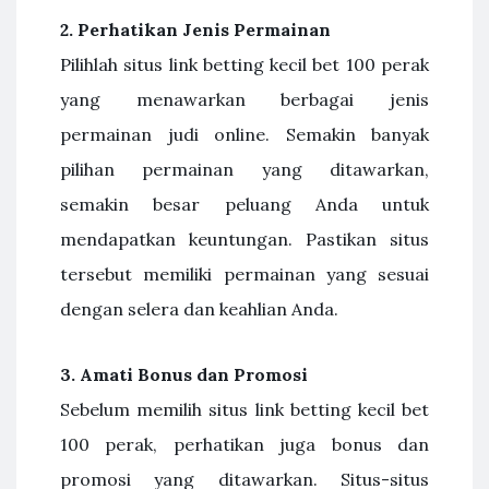
2. Perhatikan Jenis Permainan
Pilihlah situs link betting kecil bet 100 perak
yang menawarkan berbagai jenis
permainan judi online. Semakin banyak
pilihan permainan yang ditawarkan,
semakin besar peluang Anda untuk
mendapatkan keuntungan. Pastikan situs
tersebut memiliki permainan yang sesuai
dengan selera dan keahlian Anda.
3. Amati Bonus dan Promosi
Sebelum memilih situs link betting kecil bet
100 perak, perhatikan juga bonus dan
promosi yang ditawarkan. Situs-situs