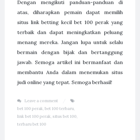
Dengan mengikuti panduan-panduan di
atas, diharapkan pemain dapat memilih
situs link betting kecil bet 100 perak yang
terbaik dan dapat meningkatkan peluang
menang mereka. Jangan lupa untuk selalu
bermain dengan bijak dan bertanggung
jawab. Semoga artikel ini bermanfaat dan
membantu Anda dalam menemukan situs
judi online yang tepat. Semoga berhasil!
Leave a comment
bet 100 perak
,
bet 100 terbaru
,
link bet 100 perak
,
situs bet 100
,
terbaru bet 100