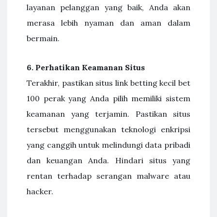
layanan pelanggan yang baik, Anda akan
merasa lebih nyaman dan aman dalam
bermain.
6. Perhatikan Keamanan Situs
Terakhir, pastikan situs link betting kecil bet
100 perak yang Anda pilih memiliki sistem
keamanan yang terjamin. Pastikan situs
tersebut menggunakan teknologi enkripsi
yang canggih untuk melindungi data pribadi
dan keuangan Anda. Hindari situs yang
rentan terhadap serangan malware atau
hacker.