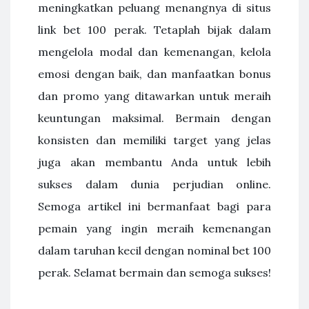
meningkatkan peluang menangnya di situs
link bet 100 perak. Tetaplah bijak dalam
mengelola modal dan kemenangan, kelola
emosi dengan baik, dan manfaatkan bonus
dan promo yang ditawarkan untuk meraih
keuntungan maksimal. Bermain dengan
konsisten dan memiliki target yang jelas
juga akan membantu Anda untuk lebih
sukses dalam dunia perjudian online.
Semoga artikel ini bermanfaat bagi para
pemain yang ingin meraih kemenangan
dalam taruhan kecil dengan nominal bet 100
perak. Selamat bermain dan semoga sukses!