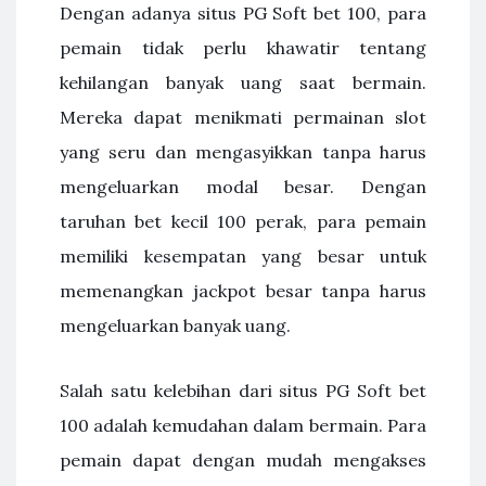
Dengan adanya situs PG Soft bet 100, para
pemain tidak perlu khawatir tentang
kehilangan banyak uang saat bermain.
Mereka dapat menikmati permainan slot
yang seru dan mengasyikkan tanpa harus
mengeluarkan modal besar. Dengan
taruhan bet kecil 100 perak, para pemain
memiliki kesempatan yang besar untuk
memenangkan jackpot besar tanpa harus
mengeluarkan banyak uang.
Salah satu kelebihan dari situs PG Soft bet
100 adalah kemudahan dalam bermain. Para
pemain dapat dengan mudah mengakses