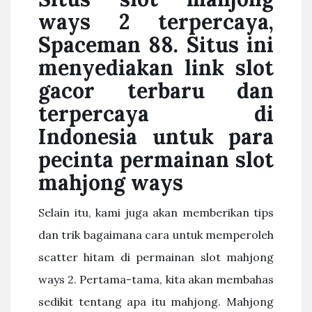
ways 2 terpercaya,
Spaceman 88. Situs ini
menyediakan link slot
gacor terbaru dan
terpercaya di
Indonesia untuk para
pecinta permainan slot
mahjong ways
Selain itu, kami juga akan memberikan tips
dan trik bagaimana cara untuk memperoleh
scatter hitam di permainan slot mahjong
ways 2. Pertama-tama, kita akan membahas
sedikit tentang apa itu mahjong. Mahjong