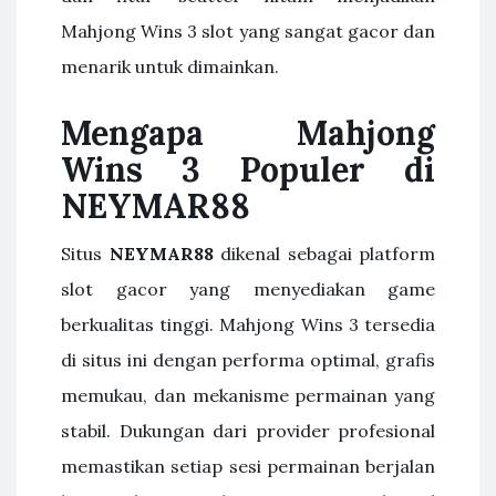
Mahjong Wins 3 slot yang sangat gacor dan
menarik untuk dimainkan.
Mengapa Mahjong
Wins 3 Populer di
NEYMAR88
Situs
NEYMAR88
dikenal sebagai platform
slot gacor yang menyediakan game
berkualitas tinggi. Mahjong Wins 3 tersedia
di situs ini dengan performa optimal, grafis
memukau, dan mekanisme permainan yang
stabil. Dukungan dari provider profesional
memastikan setiap sesi permainan berjalan