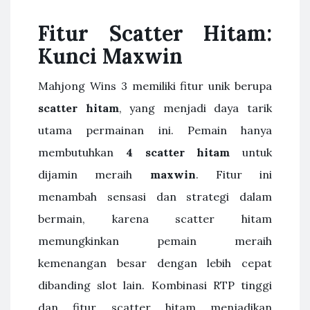
Fitur Scatter Hitam:
Kunci Maxwin
Mahjong Wins 3 memiliki fitur unik berupa
scatter hitam
, yang menjadi daya tarik
utama permainan ini. Pemain hanya
membutuhkan
4 scatter hitam
untuk
dijamin meraih
maxwin
. Fitur ini
menambah sensasi dan strategi dalam
bermain, karena scatter hitam
memungkinkan pemain meraih
kemenangan besar dengan lebih cepat
dibanding slot lain. Kombinasi RTP tinggi
dan fitur scatter hitam menjadikan