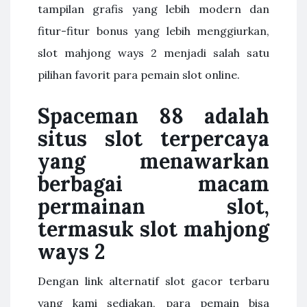
tampilan grafis yang lebih modern dan
fitur-fitur bonus yang lebih menggiurkan,
slot mahjong ways 2 menjadi salah satu
pilihan favorit para pemain slot online.
Spaceman 88 adalah
situs slot terpercaya
yang menawarkan
berbagai macam
permainan slot,
termasuk slot mahjong
ways 2
Dengan link alternatif slot gacor terbaru
yang kami sediakan, para pemain bisa