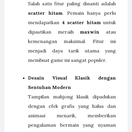
Salah satu fitur paling dinanti adalah
scatter hitam
. Pemain hanya perlu
mendapatkan
4 scatter hitam
untuk
dipastikan meraih
maxwin
atau
kemenangan maksimal. Fitur ini
menjadi daya tarik utama yang
membuat game ini sangat populer.
Desain Visual Klasik dengan
Sentuhan Modern
Tampilan mahjong klasik dipadukan
dengan efek grafis yang halus dan
animasi menarik, memberikan
pengalaman bermain yang nyaman