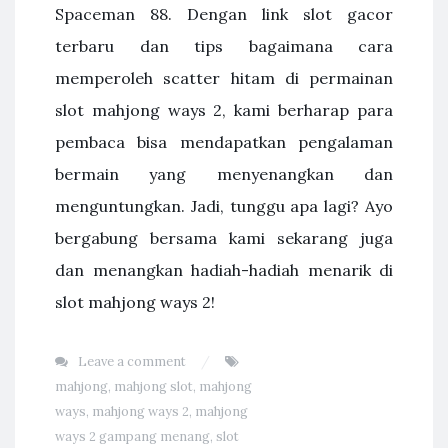
Spaceman 88. Dengan link slot gacor
terbaru dan tips bagaimana cara
memperoleh scatter hitam di permainan
slot mahjong ways 2, kami berharap para
pembaca bisa mendapatkan pengalaman
bermain yang menyenangkan dan
menguntungkan. Jadi, tunggu apa lagi? Ayo
bergabung bersama kami sekarang juga
dan menangkan hadiah-hadiah menarik di
slot mahjong ways 2!
Leave a comment
mahjong
,
mahjong slot
,
mahjong
ways
,
mahjong ways 2
,
mahjong
ways 2 gampang menang
,
slot