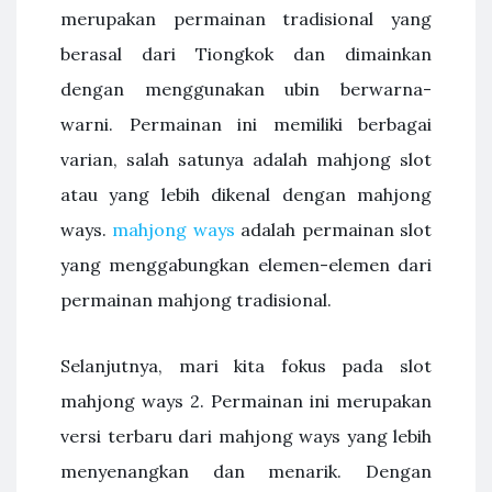
merupakan permainan tradisional yang
berasal dari Tiongkok dan dimainkan
dengan menggunakan ubin berwarna-
warni. Permainan ini memiliki berbagai
varian, salah satunya adalah mahjong slot
atau yang lebih dikenal dengan mahjong
ways.
mahjong ways
adalah permainan slot
yang menggabungkan elemen-elemen dari
permainan mahjong tradisional.
Selanjutnya, mari kita fokus pada slot
mahjong ways 2. Permainan ini merupakan
versi terbaru dari mahjong ways yang lebih
menyenangkan dan menarik. Dengan