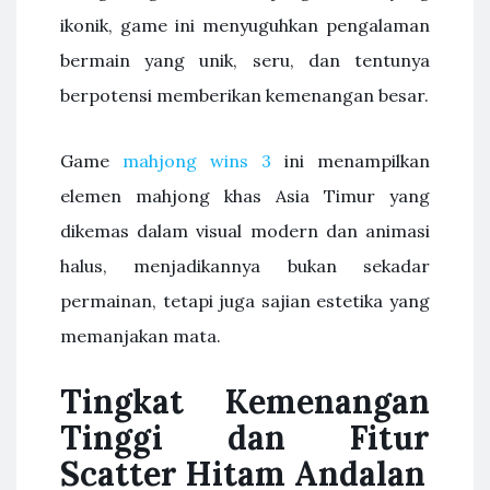
ikonik, game ini menyuguhkan pengalaman
bermain yang unik, seru, dan tentunya
berpotensi memberikan kemenangan besar.
Game
mahjong wins 3
ini menampilkan
elemen mahjong khas Asia Timur yang
dikemas dalam visual modern dan animasi
halus, menjadikannya bukan sekadar
permainan, tetapi juga sajian estetika yang
memanjakan mata.
Tingkat Kemenangan
Tinggi dan Fitur
Scatter Hitam Andalan