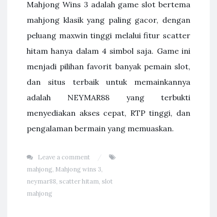
Mahjong Wins 3 adalah game slot bertema
mahjong klasik yang paling gacor, dengan
peluang maxwin tinggi melalui fitur scatter
hitam hanya dalam 4 simbol saja. Game ini
menjadi pilihan favorit banyak pemain slot,
dan situs terbaik untuk memainkannya
adalah NEYMAR88 yang terbukti
menyediakan akses cepat, RTP tinggi, dan
pengalaman bermain yang memuaskan.
Leave a comment
mahjong
,
Mahjong wins 3
,
neymar88
,
scatter hitam
,
slot
mahjong