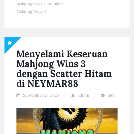
mahjong ways
,
Slot online
Mahjong Ways 2
Menyelami Keseruan
Mahjong Wins 3
dengan Scatter Hitam
di NEYMAR88
September 25, 2025
admin
slot