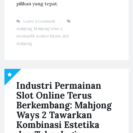
pilihan yang tepat.
Leave a comment
mahjong
,
Mahjong wins 3
,
neymar88
,
scatter hitam
,
slot
mahjong
Industri Permainan
Slot Online Terus
Berkembang: Mahjong
Ways 2 Tawarkan
Kombinasi Estetika