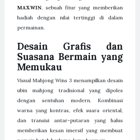
MAXWIN
, sebuah fitur yang memberikan
hadiah dengan nilai tertinggi di dalam
permainan.
Desain Grafis dan
Suasana Bermain yang
Memukau
Visual Mahjong Wins 3 menampilkan desain
ubin mahjong tradisional yang dipoles
dengan sentuhan modern. Kombinasi
warna yang kontras, efek suara oriental,
dan transisi antar-putaran yang halus
memberikan kesan imersif yang membuat