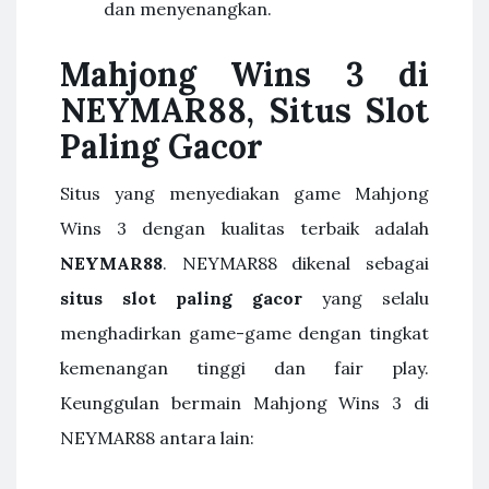
dan menyenangkan.
Mahjong Wins 3 di
NEYMAR88, Situs Slot
Paling Gacor
Situs yang menyediakan game Mahjong
Wins 3 dengan kualitas terbaik adalah
NEYMAR88
. NEYMAR88 dikenal sebagai
situs slot paling gacor
yang selalu
menghadirkan game-game dengan tingkat
kemenangan tinggi dan fair play.
Keunggulan bermain Mahjong Wins 3 di
NEYMAR88 antara lain: