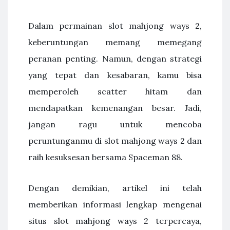
Dalam permainan slot mahjong ways 2,
keberuntungan memang memegang
peranan penting. Namun, dengan strategi
yang tepat dan kesabaran, kamu bisa
memperoleh scatter hitam dan
mendapatkan kemenangan besar. Jadi,
jangan ragu untuk mencoba
peruntunganmu di slot mahjong ways 2 dan
raih kesuksesan bersama Spaceman 88.
Dengan demikian, artikel ini telah
memberikan informasi lengkap mengenai
situs slot mahjong ways 2 terpercaya,