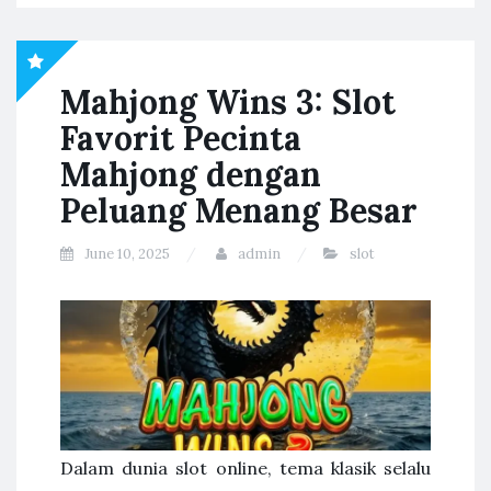
Mahjong Wins 3: Slot
Favorit Pecinta
Mahjong dengan
Peluang Menang Besar
June 10, 2025
admin
slot
Dalam dunia slot online, tema klasik selalu