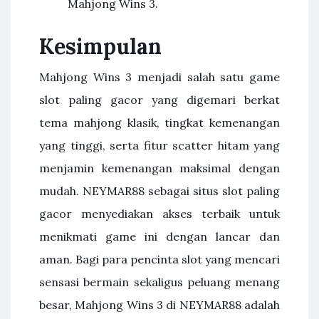
Mahjong Wins 3.
Kesimpulan
Mahjong Wins 3 menjadi salah satu game
slot paling gacor yang digemari berkat
tema mahjong klasik, tingkat kemenangan
yang tinggi, serta fitur scatter hitam yang
menjamin kemenangan maksimal dengan
mudah. NEYMAR88 sebagai situs slot paling
gacor menyediakan akses terbaik untuk
menikmati game ini dengan lancar dan
aman. Bagi para pencinta slot yang mencari
sensasi bermain sekaligus peluang menang
besar, Mahjong Wins 3 di NEYMAR88 adalah