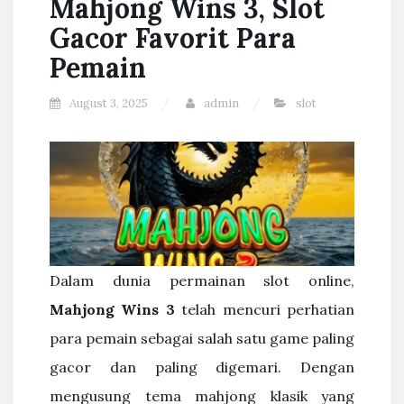
Mahjong Wins 3, Slot
Gacor Favorit Para
Pemain
August 3, 2025
admin
slot
Dalam dunia permainan slot online,
Mahjong Wins 3
telah mencuri perhatian
para pemain sebagai salah satu game paling
gacor dan paling digemari. Dengan
mengusung tema mahjong klasik yang