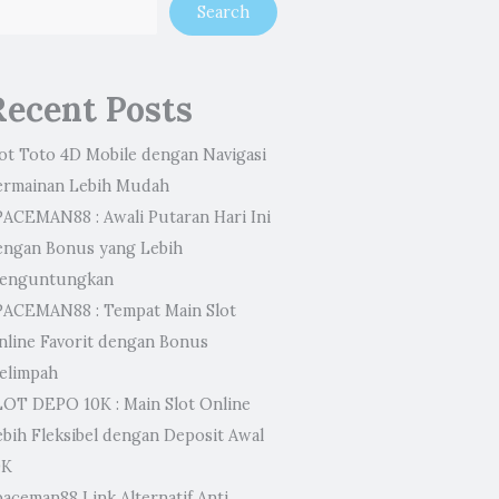
Search
Recent Posts
lot Toto 4D Mobile dengan Navigasi
ermainan Lebih Mudah
PACEMAN88 : Awali Putaran Hari Ini
engan Bonus yang Lebih
enguntungkan
PACEMAN88 : Tempat Main Slot
nline Favorit dengan Bonus
elimpah
LOT DEPO 10K : Main Slot Online
ebih Fleksibel dengan Deposit Awal
0K
paceman88 Link Alternatif Anti