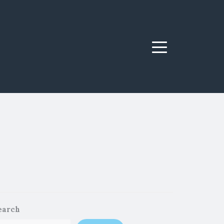
Menu
earch