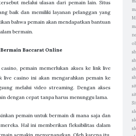
m
 tersebut melalui ulasan dari pemain lain. Situs
m
yang baik dan memiliki layanan pelanggan yang
M
astikan bahwa pemain akan mendapatkan bantuan
m
dalam bermain.
n
o
 Bermain Baccarat Online
s
s
 casino, pemain memerlukan akses ke link live
s
nk live casino ini akan mengarahkan pemain ke
s
s
sung melalui video streaming. Dengan akses
si
ain dengan cepat tanpa harus menunggu lama.
S
sl
ngkinkan pemain untuk bermain di mana saja dan
sl
mereka. Hal ini memberikan fleksibilitas dalam
sl
ain semakin menyenangkan. Oleh karena itu,