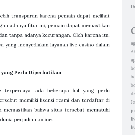
D
a lebih transparan karena pemain dapat melihat
gan adanya fitur ini, pemain dapat memastikan
dan tanpa adanya kecurangan. Oleh karena itu,
a
ya yang menyediakan layanan live casino dalam
A
a
b
 yang Perlu Diperhatikan
b
b
ne terpercaya, ada beberapa hal yang perlu
d
ersebut memiliki lisensi resmi dan terdaftar di
J
n memastikan bahwa situs tersebut mematuhi
ju
dunia perjudian online.
li
li