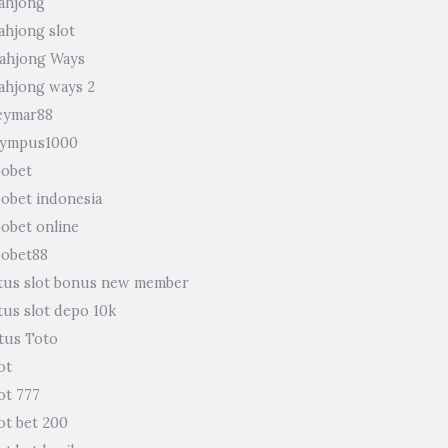
ahjong
ahjong slot
ahjong Ways
ahjong ways 2
eymar88
lympus1000
bobet
bobet indonesia
bobet online
bobet88
itus slot bonus new member
tus slot depo 10k
itus Toto
ot
ot 777
ot bet 200