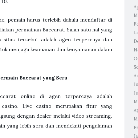
 10.
Ap
M
e, pemain harus terlebih dahulu mendaftar di
F
diakan permainan Baccarat. Salah satu hal yang
J
n situs tersebut adalah agen terpercaya dan
D
ng untuk menjaga keamanan dan kenyamanan dalam
N
O
S
A
Bermain Baccarat yang Seru
J
J
ccarat online di agen terpercaya adalah
M
 casino. Live casino merupakan fitur yang
A
gsung dengan dealer melalui video streaming.
M
in yang lebih seru dan mendekati pengalaman
F
J