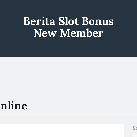
Berita Slot Bonus
New Member
online
S