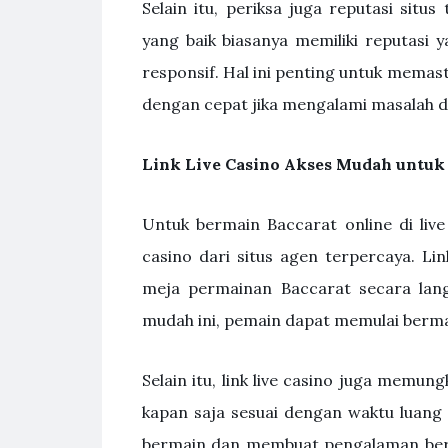
Selain itu, periksa juga reputasi situs
yang baik biasanya memiliki reputasi 
responsif. Hal ini penting untuk mem
dengan cepat jika mengalami masalah 
Link Live Casino Akses Mudah untuk
Untuk bermain Baccarat online di live
casino dari situs agen terpercaya. Li
meja permainan Baccarat secara lang
mudah ini, pemain dapat memulai berm
Selain itu, link live casino juga memu
kapan saja sesuai dengan waktu luang 
bermain dan membuat pengalaman berm