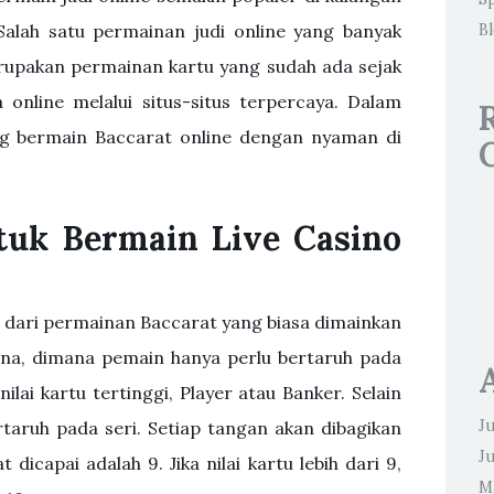
alah satu permainan judi online yang banyak
Bl
erupakan permainan kartu yang sudah ada sejak
 online melalui situs-situs terpercaya. Dalam
ang bermain Baccarat online dengan nyaman di
tuk Bermain Live Casino
l dari permainan Baccarat yang biasa dimainkan
hana, dimana pemain hanya perlu bertaruh pada
ai kartu tertinggi, Player atau Banker. Selain
J
rtaruh pada seri. Setiap tangan akan dibagikan
J
 dicapai adalah 9. Jika nilai kartu lebih dari 9,
M