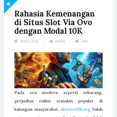
Rahasia Kemenangan
di Situs Slot Via Ovo
dengan Modal 10K
June 5, 2025
admin
slot
Pada era modern seperti sekarang,
perjudian online semakin populer di
kalangan masyarakat.
slotovo10k.org
Salah