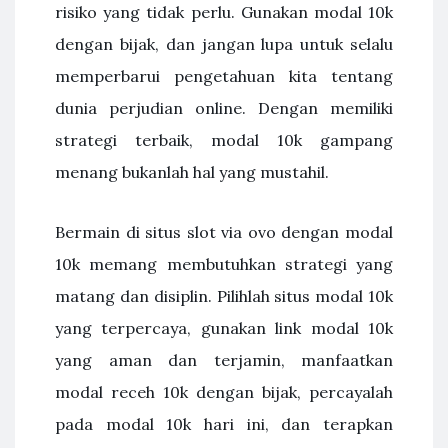
risiko yang tidak perlu. Gunakan modal 10k
dengan bijak, dan jangan lupa untuk selalu
memperbarui pengetahuan kita tentang
dunia perjudian online. Dengan memiliki
strategi terbaik, modal 10k gampang
menang bukanlah hal yang mustahil.
Bermain di situs slot via ovo dengan modal
10k memang membutuhkan strategi yang
matang dan disiplin. Pilihlah situs modal 10k
yang terpercaya, gunakan link modal 10k
yang aman dan terjamin, manfaatkan
modal receh 10k dengan bijak, percayalah
pada modal 10k hari ini, dan terapkan