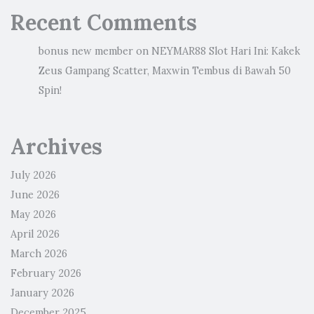
Recent Comments
bonus new member
on
NEYMAR88 Slot Hari Ini: Kakek
Zeus Gampang Scatter, Maxwin Tembus di Bawah 50
Spin!
Archives
July 2026
June 2026
May 2026
April 2026
March 2026
February 2026
January 2026
December 2025