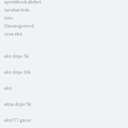
sportsbook sbobet
taruhan bola
toto
Uncategorized
zeus slot
slot depo 5k
slot depo 10k
slot
situs depo 5k
slot777 gacor