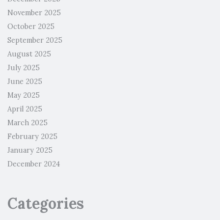
November 2025
October 2025
September 2025
August 2025
July 2025
June 2025
May 2025
April 2025
March 2025
February 2025
January 2025
December 2024
Categories