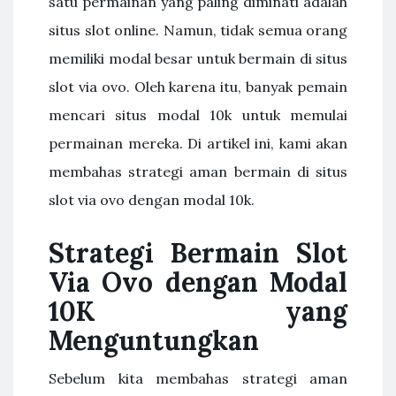
satu permainan yang paling diminati adalah
situs slot online. Namun, tidak semua orang
memiliki modal besar untuk bermain di situs
slot via ovo. Oleh karena itu, banyak pemain
mencari situs modal 10k untuk memulai
permainan mereka. Di artikel ini, kami akan
membahas strategi aman bermain di situs
slot via ovo dengan modal 10k.
Strategi Bermain Slot
Via Ovo dengan Modal
10K yang
Menguntungkan
Sebelum kita membahas strategi aman