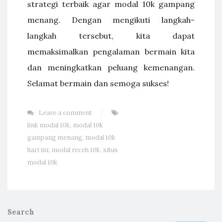
strategi terbaik agar modal 10k gampang
menang. Dengan mengikuti langkah-
langkah tersebut, kita dapat
memaksimalkan pengalaman bermain kita
dan meningkatkan peluang kemenangan.
Selamat bermain dan semoga sukses!
Leave a comment
link modal 10k
,
modal 10k
gampang menang
,
modal 10k
hari ini
,
modal receh 10k
,
situs
modal 10k
Search