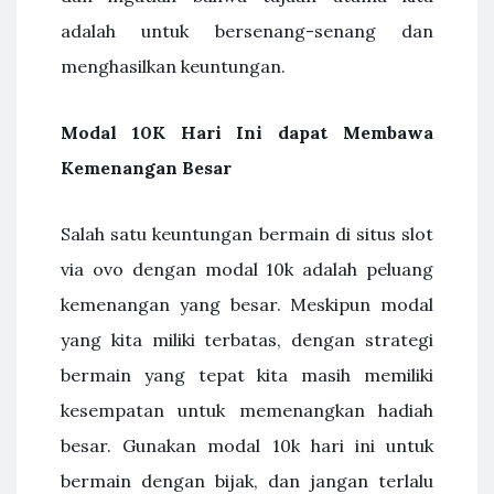
adalah untuk bersenang-senang dan
menghasilkan keuntungan.
Modal 10K Hari Ini dapat Membawa
Kemenangan Besar
Salah satu keuntungan bermain di situs slot
via ovo dengan modal 10k adalah peluang
kemenangan yang besar. Meskipun modal
yang kita miliki terbatas, dengan strategi
bermain yang tepat kita masih memiliki
kesempatan untuk memenangkan hadiah
besar. Gunakan modal 10k hari ini untuk
bermain dengan bijak, dan jangan terlalu